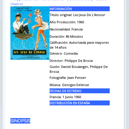
Chabrol
INFORMACIÓN
Titulo original: Les Jeux De L'Amour
Año Producción: 1960
Nacionalidad: Francia
Duración: 86
Minutos
Calificación: Autorizada para mayores
de 14 años
Género: Comedia
Director: Philippe De Broca
Guión: Daniel Boulanger, Philippe De
Broca
Fotografía: Jean Penzer
Música: Georges Delerue
FECHAS DE ESTRENO
Francia: 1 Junio 1960
DISTRIBUCIÓN EN ESPAÑA
SINOPSIS