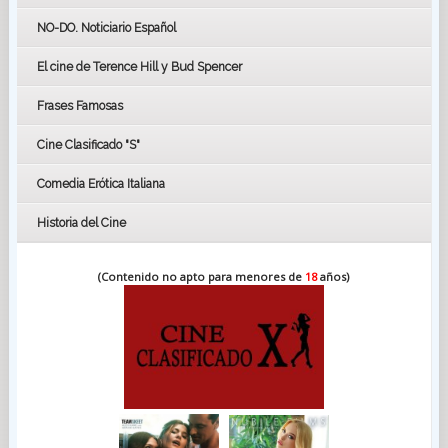
GOYAS
NO-DO. Noticiario Español
CÉSAR
El cine de Terence Hill y Bud Spencer
BAFTA
FESTIVAL DE HUELVA 2019
Frases Famosas
FESTIVAL DE CINE DE SEVILLA 2019
Cine Clasificado "S"
Comedia Erótica Italiana
Historia del Cine
(Contenido no apto para menores de
18
años)