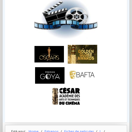
Está aquí:
Home
/
Estrenos
/
Fichas de peliculas
/
L
/