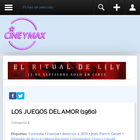
Fichas de peliculas
REGISTER
LOGIN
You need to enable user registration from User
USUARIO
Manager/Options in the backend of Joomla before
this module will activate.
CONTRASEÑA
RECUÉRDEME
IDENTIFICARSE
¿Recordar usuario?
¿Recordar contraseña?
LOS JUEGOS DEL AMOR (1960)
Categoría:
L
Etiquetas:
Comedia
•
Francia
•
Anterior a 2015
•
Jean-Pierre Cassel
•
Philippe de Broca
•
Maria Pacôme
•
Geneviéve Cluny
•
Claude