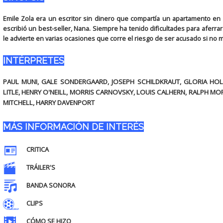
Emile Zola era un escritor sin dinero que compartía un apartamento en
escribió un best-seller, Nana. Siempre ha tenido dificultades para aferrars
le advierte en varias ocasiones que corre el riesgo de ser acusado si no m
INTÉRPRETES
PAUL MUNI, GALE SONDERGAARD, JOSEPH SCHILDKRAUT, GLORIA HOL
LITLE, HENRY O'NEILL, MORRIS CARNOVSKY, LOUIS CALHERN, RALPH M
MITCHELL, HARRY DAVENPORT
MÁS INFORMACIÓN DE INTERÉS
CRITICA
TRÁILER'S
BANDA SONORA
CLIPS
CÓMO SE HIZO