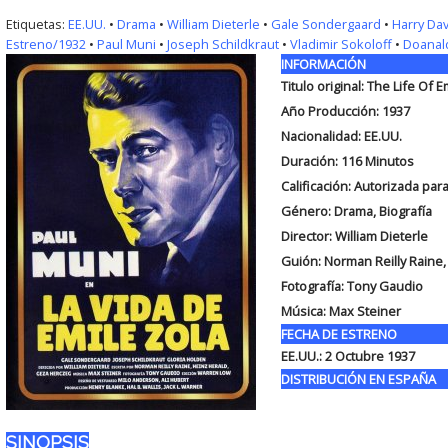
Etiquetas:
EE.UU.
•
Drama
•
William Dieterle
•
Gale Sondergaard
•
Harry Da
Estreno/1932
•
Paul Muni
•
Joseph Schildkraut
•
Vladimir Sokoloff
•
Doanal
INFORMACIÓN
Titulo original: The Life Of E
Año Producción: 1937
Nacionalidad: EE.UU.
Duración: 116
Minutos
Calificación: Autorizada pa
Género: Drama, Biografía
Director: William Dieterle
Guión: Norman Reilly Raine
Fotografía: Tony Gaudio
Música: Max Steiner
FECHA DE ESTRENO
EE.UU.: 2 Octubre 1937
DISTRIBUCIÓN EN ESPAÑA
SINOPSIS