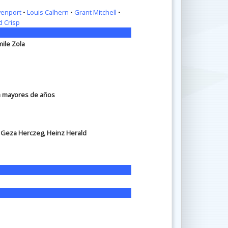
venport
•
Louis Calhern
•
Grant Mitchell
•
d Crisp
mile Zola
ra mayores de años
, Geza Herczeg, Heinz Herald