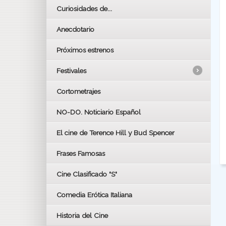
Curiosidades de...
Anecdotario
Próximos estrenos
Festivales
Cortometrajes
LOS OSCARS
GOYAS
NO-DO. Noticiario Español
CÉSAR
El cine de Terence Hill y Bud Spencer
BAFTA
FESTIVAL DE HUELVA 2019
Frases Famosas
FESTIVAL DE CINE DE SEVILLA 2019
Cine Clasificado "S"
Comedia Erótica Italiana
Historia del Cine