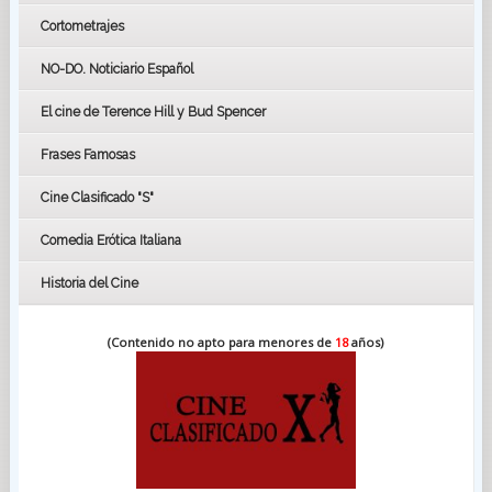
Cortometrajes
LOS OSCARS
GOYAS
NO-DO. Noticiario Español
CÉSAR
El cine de Terence Hill y Bud Spencer
BAFTA
FESTIVAL DE HUELVA 2019
Frases Famosas
FESTIVAL DE CINE DE SEVILLA 2019
Cine Clasificado "S"
Comedia Erótica Italiana
Historia del Cine
(Contenido no apto para menores de
18
años)