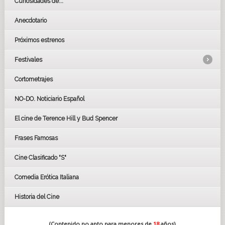
Curiosidades de...
Anecdotario
Próximos estrenos
Festivales
Cortometrajes
LOS OSCARS
GOYAS
NO-DO. Noticiario Español
CÉSAR
El cine de Terence Hill y Bud Spencer
BAFTA
FESTIVAL DE HUELVA 2019
Frases Famosas
FESTIVAL DE CINE DE SEVILLA 2019
Cine Clasificado "S"
Comedia Erótica Italiana
Historia del Cine
(Contenido no apto para menores de
18
años)