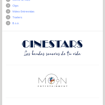
Clips
Vídeo Entrevistas
Trailers
B.s.o.