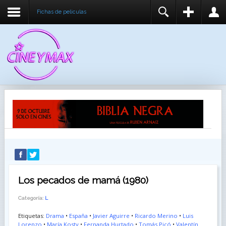
Fichas de peliculas
REGISTER
LOGIN
You need to enable user registration from User
USUARIO
Manager/Options in the backend of Joomla before
this module will activate.
CONTRASEÑA
RECUÉRDEME
IDENTIFICARSE
¿Recordar usuario?
¿Recordar contraseña?
Los pecados de mamá (1980)
Categoría:
L
Etiquetas:
Drama
•
España
•
Javier Aguirre
•
Ricardo Merino
•
Luis
Lorenzo
•
María Kosty
•
Fernanda Hurtado
•
Tomás Picó
•
Valentín