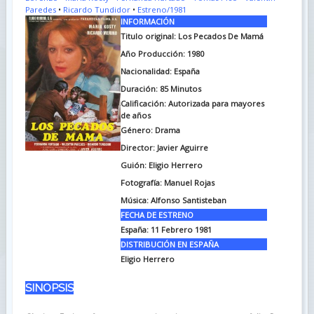
Paredes
•
Ricardo Tundidor
•
Estreno/1981
INFORMACIÓN
Titulo original: Los Pecados De Mamá
Año Producción: 1980
Nacionalidad: España
Duración: 85
Minutos
Calificación: Autorizada para mayores
de años
Género: Drama
Director: Javier Aguirre
Guión: Eligio Herrero
Fotografía: Manuel Rojas
Música: Alfonso Santisteban
FECHA DE ESTRENO
España: 11 Febrero 1981
DISTRIBUCIÓN EN ESPAÑA
Eligio Herrero
SINOPSIS