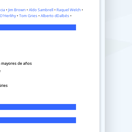
cia
•
Jim Brown
•
Aldo Sambrell
•
Raquel Welch
•
O'Herlihy
•
Tom Gries
•
Alberto dDalbés
•
ra mayores de años
e
Gries