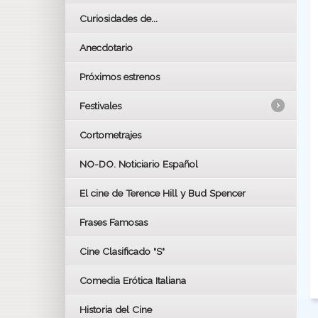
Curiosidades de...
Anecdotario
Próximos estrenos
Festivales
Cortometrajes
LOS OSCARS
GOYAS
NO-DO. Noticiario Español
CÉSAR
El cine de Terence Hill y Bud Spencer
BAFTA
FESTIVAL DE HUELVA 2019
Frases Famosas
FESTIVAL DE CINE DE SEVILLA 2019
Cine Clasificado "S"
Comedia Erótica Italiana
Historia del Cine