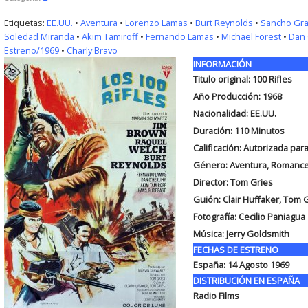
Etiquetas:
EE.UU.
•
Aventura
•
Lorenzo Lamas
•
Burt Reynolds
•
Sancho Gra
Soledad Miranda
•
Akim Tamiroff
•
Fernando Lamas
•
Michael Forest
•
Dan 
Estreno/1969
•
Charly Bravo
INFORMACIÓN
Titulo original:
100 Rifles
Año Producción: 1968
Nacionalidad: EE.UU.
Duración:
110 Minutos
Calificación: Autorizada pa
Género: Aventura, Romanc
Director: Tom Gries
Guión:
Clair Huffaker, Tom 
Fotografía:
Cecilio Paniagua
Música:
Jerry Goldsmith
FECHAS DE ESTRENO
España:
14 Agosto 1969
DISTRIBUCIÓN EN ESPAÑA
Radio Films