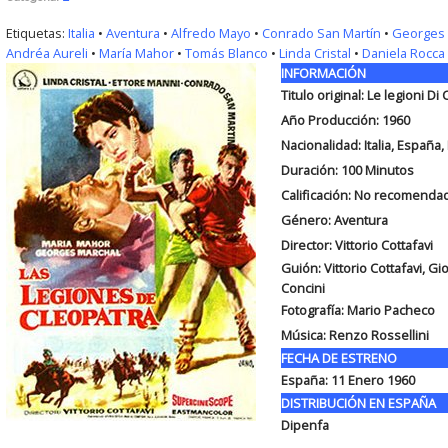
Etiquetas:
Italia
•
Aventura
•
Alfredo Mayo
•
Conrado San Martín
•
Georges 
Andréa Aureli
•
María Mahor
•
Tomás Blanco
•
Linda Cristal
•
Daniela Rocca
INFORMACIÓN
Titulo original: Le legioni Di
Año Producción: 1960
Nacionalidad: Italia, España,
Duración: 100
Minutos
Calificación: No recomend
Género: Aventura
Director: Vittorio Cottafavi
Guión: Vittorio Cottafavi, Gi
Concini
Fotografía: Mario Pacheco
Música: Renzo Rossellini
FECHA DE ESTRENO
España: 11 Enero 1960
DISTRIBUCIÓN EN ESPAÑA
Dipenfa