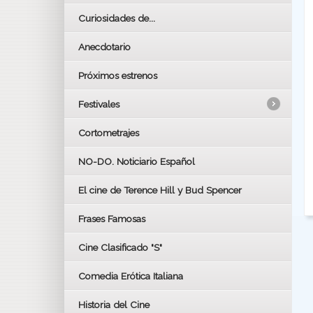
Curiosidades de...
Anecdotario
Próximos estrenos
Festivales
Cortometrajes
LOS OSCARS
GOYAS
NO-DO. Noticiario Español
CÉSAR
El cine de Terence Hill y Bud Spencer
BAFTA
FESTIVAL DE HUELVA 2019
Frases Famosas
FESTIVAL DE CINE DE SEVILLA 2019
Cine Clasificado "S"
Comedia Erótica Italiana
Historia del Cine