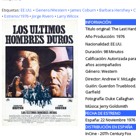
Etiquetas:
EE.UU.
•
Genero/Western
•
James Coburn
•
Barbara Hershey
•
C
•
Estreno/1976
•
Jorge Rivero
•
Larry Wilcox
INFORMACIÓN
Titulo original: The Last Ha
Año Producción: 1976
Nacionalidad: EE.UU.
Duración: 98
Minutos
Calificación: Autorizada p
años acompañados
Género: Western
Director: Andrew V. McLagl
Guión: Guerdon Trueblood. 
Garfield
Fotografía: Duke Callaghan
Música: Jerry Goldsmith
FECHA DE ESTRENO
España: 22 Noviembre 1976
DISTRIBUCIÓN EN ESPAÑA
InCine - 20Th Century Fox