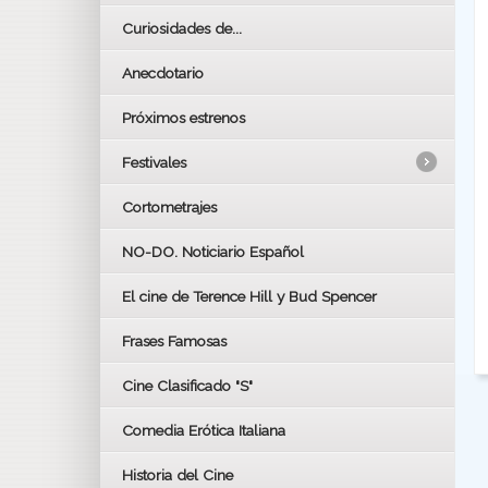
Curiosidades de...
Anecdotario
Próximos estrenos
Festivales
Cortometrajes
LOS OSCARS
GOYAS
NO-DO. Noticiario Español
CÉSAR
El cine de Terence Hill y Bud Spencer
BAFTA
FESTIVAL DE HUELVA 2019
Frases Famosas
FESTIVAL DE CINE DE SEVILLA 2019
Cine Clasificado "S"
Comedia Erótica Italiana
Historia del Cine