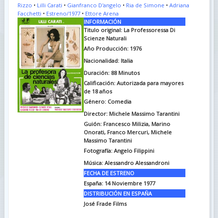
Rizzo
•
Lilli Carati
•
Gianfranco D'angelo
•
Ria de Simone
•
Adriana
Facchetti
•
Estreno/1977
•
Ettore Arena
INFORMACIÓN
Titulo original: La Professoressa Di
Scienze Naturali
Año Producción: 1976
Nacionalidad: Italia
Duración: 88
Minutos
Calificación: Autorizada para mayores
de 18 años
Género: Comedia
Director: Michele Massimo Tarantini
Guión: Francesco Milizia, Marino
Onorati, Franco Mercuri, Michele
Massimo Tarantini
Fotografía: Angelo Filippini
Música: Alessandro Alessandroni
FECHA DE ESTRENO
España: 14 Noviembre 1977
DISTRIBUCIÓN EN ESPAÑA
José Frade Films