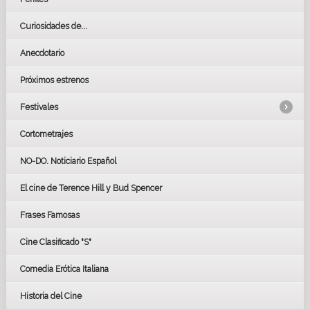
Curiosidades de...
Anecdotario
Próximos estrenos
Festivales
Cortometrajes
LOS OSCARS
GOYAS
NO-DO. Noticiario Español
CÉSAR
El cine de Terence Hill y Bud Spencer
BAFTA
FESTIVAL DE HUELVA 2019
Frases Famosas
FESTIVAL DE CINE DE SEVILLA 2019
Cine Clasificado "S"
Comedia Erótica Italiana
Historia del Cine