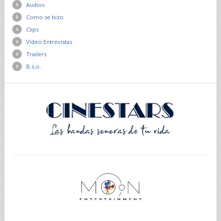
Audios
Como se hizo
Clips
Vídeo Entrevistas
Trailers
B.s.o.