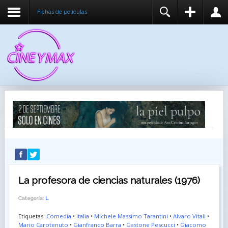
Fichas de peliculas
REGISTER
LOGIN
You need to enable user registration from User
USUARIO
Manager/Options in the backend of Joomla before
this module will activate.
CONTRASEÑA
RECUÉRDEME
IDENTIFICARSE
¿Recordar usuario?
¿Recordar contraseña?
La profesora de ciencias naturales (1976)
Categoría:
L
Etiquetas:
Comedia
•
Italia
•
Michele Massimo Tarantini
•
Alvaro Vitali
•
Mario Carotenuto
•
Gianfranco Barra
•
Gastone Pescucci
•
Giacomo