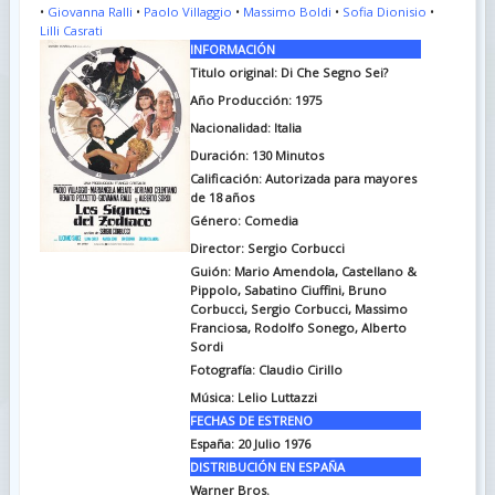
•
Giovanna Ralli
•
Paolo Villaggio
•
Massimo Boldi
•
Sofia Dionisio
•
Lilli Casrati
INFORMACIÓN
Titulo original:
Di Che Segno Sei?
Año Producción: 1975
Nacionalidad: Italia
Duración:
130 Minutos
Calificación: Autorizada para mayores
de 18 años
Género: Comedia
Director: Sergio Corbucci
Guión:
Mario Amendola, Castellano &
Pippolo, Sabatino Ciuffini, Bruno
Corbucci, Sergio Corbucci, Massimo
Franciosa, Rodolfo Sonego, Alberto
Sordi
Fotografía:
Claudio Cirillo
Música:
Lelio Luttazzi
FECHAS DE ESTRENO
España:
20 Julio 1976
DISTRIBUCIÓN EN ESPAÑA
Warner Bros.