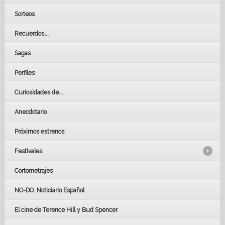
Sorteos
Recuerdos...
Sagas
Perfiles
Curiosidades de...
Anecdotario
Próximos estrenos
Festivales
Cortometrajes
LOS OSCARS
GOYAS
NO-DO. Noticiario Español
CÉSAR
El cine de Terence Hill y Bud Spencer
BAFTA
FESTIVAL DE HUELVA 2019