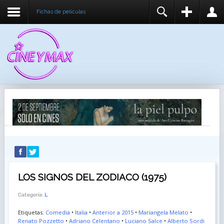
Fichas de peliculas
REGISTER
LOGIN
You need to enable user registration from User
USUARIO
Manager/Options in the backend of Joomla before
this module will activate.
CONTRASEÑA
RECUÉRDEME
IDENTIFICARSE
¿Recordar usuario?
¿Recordar contraseña?
LOS SIGNOS DEL ZODIACO (1975)
Categoría:
L
Etiquetas:
Comedia
•
Italia
•
Anterior a 2015
•
Mariangela Melato
•
Renato Pozzetto
•
Adriano Celentano
•
Luciano Salce
•
Alberto Sordi