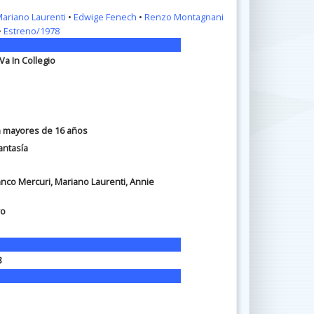
ariano Laurenti
•
Edwige Fenech
•
Renzo Montagnani
•
Estreno/1978
Va In Collegio
ra mayores de 16 años
antasía
ranco Mercuri, Mariano Laurenti, Annie
ro
8