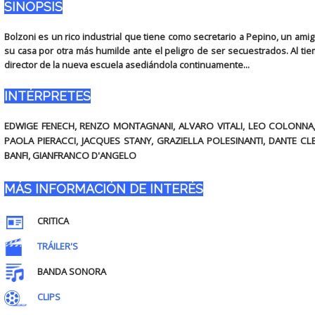
SINOPSIS
Bolzoni es un rico industrial que tiene como secretario a Pepino, un ami
su casa por otra más humilde ante el peligro de ser secuestrados. Al tie
director de la nueva escuela asediándola continuamente...
INTÉRPRETES
EDWIGE FENECH, RENZO MONTAGNANI, ALVARO VITALI, LEO COLONNA, 
PAOLA PIERACCI, JACQUES STANY, GRAZIELLA POLESINANTI, DANTE CL
BANFI, GIANFRANCO D'ANGELO
MÁS INFORMACIÓN DE INTERÉS
CRITICA
TRÁILER'S
BANDA SONORA
CLIPS