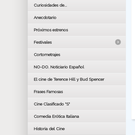
Curiosidades de...
Anecdotario
Próximos estrenos
Festivales
Cortometrajes
LOS OSCARS
GOYAS
NO-DO. Noticiario Español
CÉSAR
El cine de Terence Hill y Bud Spencer
BAFTA
FESTIVAL DE HUELVA 2019
Frases Famosas
FESTIVAL DE CINE DE SEVILLA 2019
Cine Clasificado "S"
Comedia Erótica Italiana
Historia del Cine