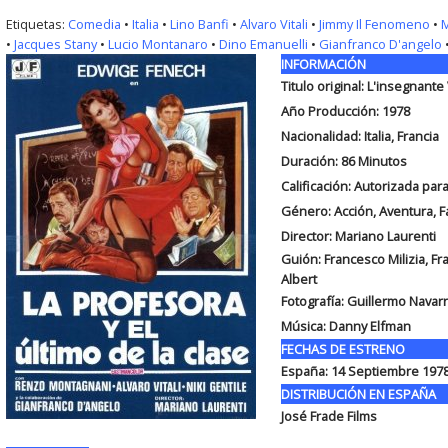
Etiquetas:
Comedia
•
Italia
•
Lino Banfi
•
Alvaro Vitali
•
Jimmy Il Fenomeno
•
M
•
Jacques Stany
•
Lucio Montanaro
•
Dino Emanuelli
•
Gianfranco D'angelo
INFORMACIÓN
Titulo original:
L'insegnante 
Año Producción: 1978
Nacionalidad: Italia, Francia
Duración:
86 Minutos
Calificación: Autorizada pa
Género: Acción, Aventura, F
Director: Mariano Laurenti
Guión:
Francesco Milizia, F
Albert
Fotografía:
Guillermo Navar
Música:
Danny Elfman
FECHAS DE ESTRENO
España:
14 Septiembre 197
DISTRIBUCIÓN EN ESPAÑA
José Frade Films