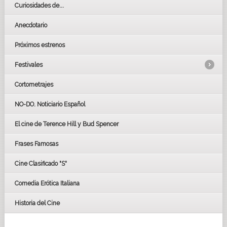
Curiosidades de...
Anecdotario
Próximos estrenos
Festivales
Cortometrajes
LOS OSCARS
GOYAS
NO-DO. Noticiario Español
CÉSAR
El cine de Terence Hill y Bud Spencer
BAFTA
FESTIVAL DE HUELVA 2019
Frases Famosas
FESTIVAL DE CINE DE SEVILLA 2019
Cine Clasificado "S"
Comedia Erótica Italiana
Historia del Cine