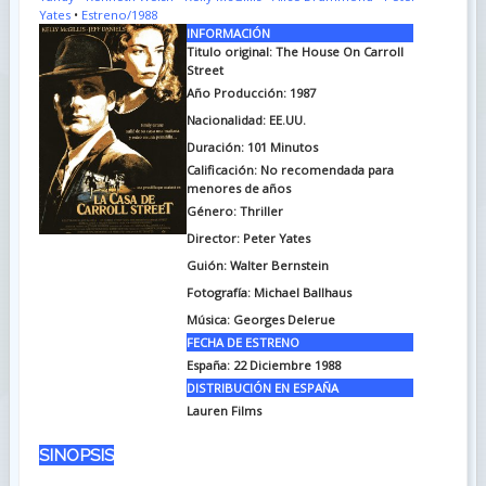
Yates
•
Estreno/1988
INFORMACIÓN
Titulo original: The House On Carroll
Street
Año Producción: 1987
Nacionalidad: EE.UU.
Duración: 101
Minutos
Calificación: No recomendada para
menores de años
Género: Thriller
Director: Peter Yates
Guión: Walter Bernstein
Fotografía: Michael Ballhaus
Música: Georges Delerue
FECHA DE ESTRENO
España: 22 Diciembre 1988
DISTRIBUCIÓN EN ESPAÑA
Lauren Films
SINOPSIS