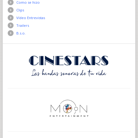
Como se hizo
Clips
Vídeo Entrevistas
Trailers
B.s.o.