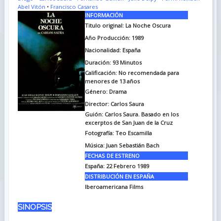
Abel Vitón
•
Francisco Casares
INFORMACIÓN
Titulo original: La Noche Oscura
Año Producción: 1989
Nacionalidad: España
Duración:
93 Minutos
Calificación: No recomendada para
menores de 13 años
Género: Drama
Director: Carlos Saura
Guión:
Carlos Saura. Basado en los
excerptos de San Juan de la Cruz
Fotografía:
Teo Escamilla
Música:
Juan Sebastián Bach
FECHAS DE ESTRENO
España:
22 Febrero 1989
DISTRIBUCIÓN EN ESPAÑA
Iberoamericana Films
SINOPSIS