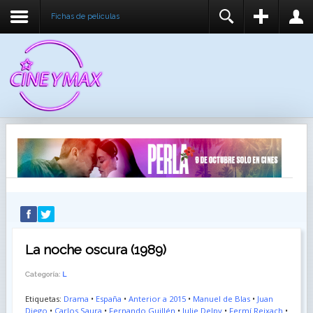
Fichas de peliculas
REGISTER
LOGIN
You need to enable user registration from User
USUARIO
Manager/Options in the backend of Joomla before
this module will activate.
CONTRASEÑA
RECUÉRDEME
IDENTIFICARSE
¿Recordar usuario?
¿Recordar contraseña?
La noche oscura (1989)
Categoría:
L
Etiquetas:
Drama
•
España
•
Anterior a 2015
•
Manuel de Blas
•
Juan
Diego
•
Carlos Saura
•
Fernando Guillén
•
Julie Delpy
•
Fermí Reixach
•