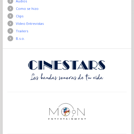
Audios
Como se hizo
Clips
Vídeo Entrevistas
Trailers
B.s.o.