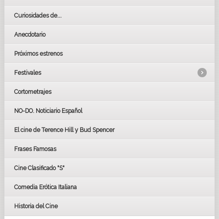
Curiosidades de...
Anecdotario
Próximos estrenos
Festivales
Cortometrajes
LOS OSCARS
GOYAS
NO-DO. Noticiario Español
CÉSAR
El cine de Terence Hill y Bud Spencer
BAFTA
FESTIVAL DE HUELVA 2019
Frases Famosas
FESTIVAL DE CINE DE SEVILLA 2019
Cine Clasificado "S"
Comedia Erótica Italiana
Historia del Cine