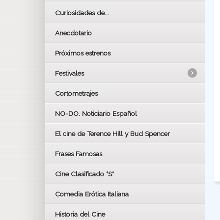
Curiosidades de...
Anecdotario
Próximos estrenos
Festivales
Cortometrajes
LOS OSCARS
GOYAS
NO-DO. Noticiario Español
CÉSAR
El cine de Terence Hill y Bud Spencer
BAFTA
FESTIVAL DE HUELVA 2019
Frases Famosas
FESTIVAL DE CINE DE SEVILLA 2019
Cine Clasificado "S"
Comedia Erótica Italiana
Historia del Cine