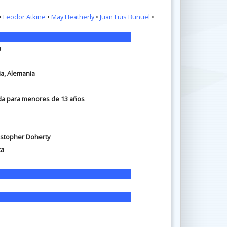
•
Feodor Atkine
•
May Heatherly
•
Juan Luis Buñuel
•
a
ia, Alemania
da para menores de 13 años
hristopher Doherty
ta