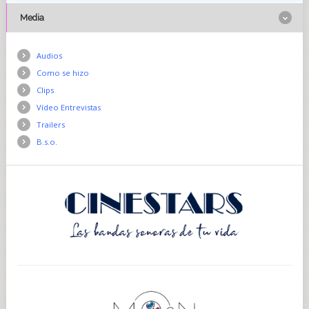
Media
Audios
Como se hizo
Clips
Vídeo Entrevistas
Trailers
B.s.o.