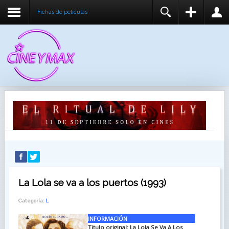
Fichas de peliculas
REGISTER
LOGIN
You need to enable user registration from User
USUARIO
Manager/Options in the backend of Joomla before
this module will activate.
CONTRASEÑA
RECUÉRDEME
IDENTIFICARSE
¿Recordar usuario?
¿Recordar contraseña?
La Lola se va a los puertos (1993)
Categoría:
L
INFORMACIÓN
Titulo original:
La Lola Se Va A Los