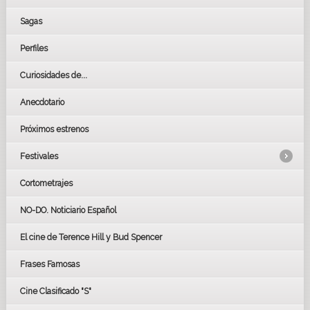
Sagas
Perfiles
Curiosidades de...
Anecdotario
Próximos estrenos
Festivales
Cortometrajes
LOS OSCARS
GOYAS
NO-DO. Noticiario Español
CÉSAR
El cine de Terence Hill y Bud Spencer
BAFTA
FESTIVAL DE HUELVA 2019
Frases Famosas
FESTIVAL DE CINE DE SEVILLA 2019
Cine Clasificado "S"