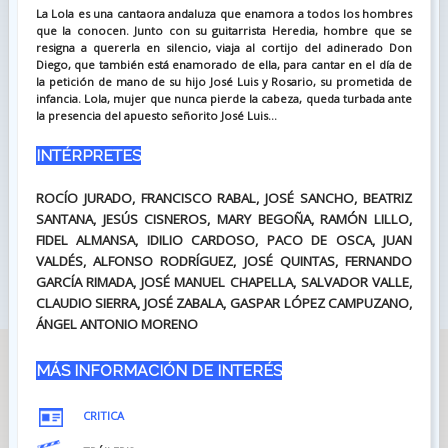
La Lola es una cantaora andaluza que enamora a todos los hombres
que la conocen. Junto con su guitarrista Heredia, hombre que se
resigna a quererla en silencio, viaja al cortijo del adinerado Don
Diego, que también está enamorado de ella, para cantar en el día de
la petición de mano de su hijo José Luis y Rosario, su prometida de
infancia. Lola, mujer que nunca pierde la cabeza, queda turbada ante
la presencia del apuesto señorito José Luis...
INTÉRPRETES
ROCÍO JURADO, FRANCISCO RABAL, JOSÉ SANCHO, BEATRIZ
SANTANA, JESÚS CISNEROS, MARY BEGOÑA, RAMÓN LILLO,
FIDEL ALMANSA, IDILIO CARDOSO, PACO DE OSCA, JUAN
VALDÉS, ALFONSO RODRÍGUEZ, JOSÉ QUINTAS, FERNANDO
GARCÍA RIMADA, JOSÉ MANUEL CHAPELLA, SALVADOR VALLE,
CLAUDIO SIERRA, JOSÉ ZABALA, GASPAR LÓPEZ CAMPUZANO,
ÁNGEL ANTONIO MORENO
MÁS INFORMACIÓN DE INTERÉS
CRITICA