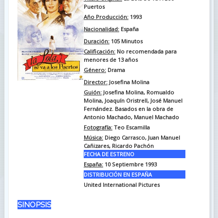
Puertos
Año Producción:
1993
Nacionalidad:
España
Duración:
105
Minutos
Calificación:
No recomendada para
menores de 13 años
Género:
Drama
Director:
Josefina Molina
Guión:
Josefina Molina, Romualdo
Molina, Joaquín Oristrell, José Manuel
Fernández. Basados en la obra de
Antonio Machado, Manuel Machado
Fotografía:
Teo Escamilla
Música:
Diego Carrasco, Juan Manuel
Cañizares, Ricardo Pachón
FECHA DE ESTRENO
España:
10 Septiembre 1993
DISTRIBUCIÓN EN ESPAÑA
United International Pictures
SINOPSIS