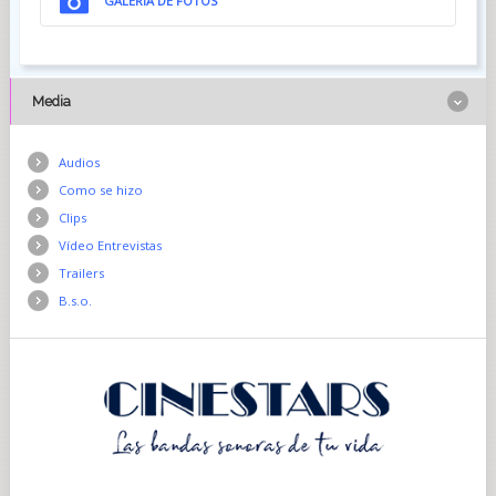
GALERÍA DE FOTOS
Media
Audios
Como se hizo
Clips
Vídeo Entrevistas
Trailers
B.s.o.