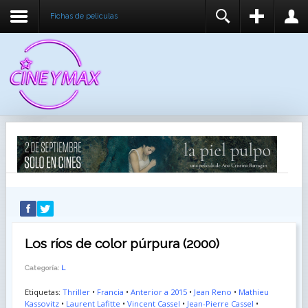
Fichas de peliculas
REGISTER
LOGIN
You need to enable user registration from User
USUARIO
Manager/Options in the backend of Joomla before
this module will activate.
CONTRASEÑA
RECUÉRDEME
IDENTIFICARSE
¿Recordar usuario?
¿Recordar contraseña?
Los ríos de color púrpura (2000)
Categoría:
L
Etiquetas:
Thriller
•
Francia
•
Anterior a 2015
•
Jean Reno
•
Mathieu
Kassovitz
•
Laurent Lafitte
•
Vincent Cassel
•
Jean-Pierre Cassel
•