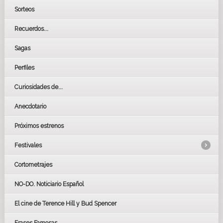
Sorteos
Recuerdos...
Sagas
Perfiles
Curiosidades de...
Anecdotario
Próximos estrenos
Festivales
Cortometrajes
LOS OSCARS
GOYAS
NO-DO. Noticiario Español
CÉSAR
El cine de Terence Hill y Bud Spencer
BAFTA
FESTIVAL DE HUELVA 2019