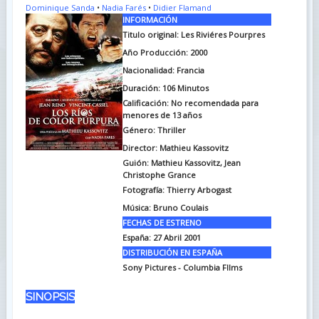
Dominique Sanda
•
Nadia Farés
•
Didier Flamand
INFORMACIÓN
Titulo original: Les Riviéres Pourpres
Año Producción: 2000
Nacionalidad: Francia
Duración:
106 Minutos
Calificación: No recomendada para
menores de 13 años
Género: Thriller
Director: Mathieu Kassovitz
Guión: Mathieu Kassovitz, Jean
Christophe Grance
Fotografía: Thierry Arbogast
Música: Bruno Coulais
FECHAS DE ESTRENO
España: 27 Abril 2001
DISTRIBUCIÓN EN ESPAÑA
Sony Pictures - Columbia FIlms
SINOPSIS