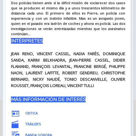
Dos policías tienen ante sí la difícil misión de esclarecer dos casos
que se producen el mismo día y a unos trescientos kilómetros de
distancia cada uno. El primero de ellos es Pierre, un policía con
experiencia y con un instinto infalible. Max es un avispado joven,
quien en el pasado era ladrón de coches y ahora es policía. Las dos
investigaciones se verán entrelazadas mientras que los asesinatos
continúan...
INTÉRPRETES
JEAN RENO, VINCENT CASSEL, NADIA FARÈS, DOMINIQUE
SANDA, KARIM BELKHADRA, JEAN-PIERRE CASSEL, DIDIER
FLAMAND, FRANÇOIS LEVANTAL, FRANCINE BERGÉ, PHILIPPE
NAON, LAURENT LAFITTE, ROBERT GENDREU, CHRISTOPHE
BERNARD, NICKY NAUDÉ, TONIO DESCANVELLE, OLIVIER
ROUSSET, FRANÇOIS LOREAU, VINCENT TULLI
MÁS INFORMACIÓN DE INTERÉS
CRITICA
TRÁILER'S
BANDA SONORA