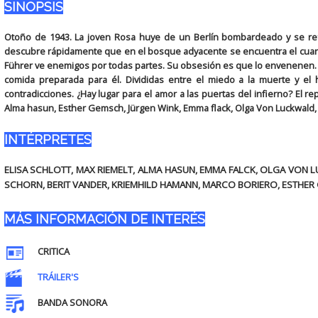
SINOPSIS
Otoño de 1943. La joven Rosa huye de un Berlín bombardeado y se re
descubre rápidamente que en el bosque adyacente se encuentra el cuartel 
Führer ve enemigos por todas partes. Su obsesión es que lo envenenen. R
comida preparada para él. Divididas entre el miedo a la muerte y el
contradicciones. ¿Hay lugar para el amor a las puertas del infierno? El r
Alma hasun, Esther Gemsch, Jürgen Wink, Emma flack, Olga Von Luckwald, B
INTÉRPRETES
ELISA SCHLOTT, MAX RIEMELT, ALMA HASUN, EMMA FALCK, OLGA VON LU
SCHORN, BERIT VANDER, KRIEMHILD HAMANN, MARCO BORIERO, ESTHER
MÁS INFORMACIÓN DE INTERÉS
CRITICA
TRÁILER'S
BANDA SONORA