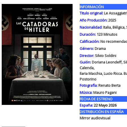
INFORMACIÓN
Titulo original:
Le Assaggiatri
Año Producción:
2025
Nacionalidad:
Italia, Bélgica,
Duración:
123
Minutos
Calificación:
No recomendad
Género:
Drama
Director:
Silvio Soldini
Guión:
Doriana Leondeff, Silv
Calenda,
Ilaria Macchia, Lucio Ricca. 
Postorino
Fotografía:
Renato Berta
Música:
Mauro Pagani
FECHA DE ESTRENO
España:
22 Mayo 2026
DISTRIBUCIÓN EN ESPAÑA
Mirror audiovisual