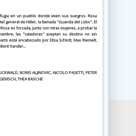
fugia en un pueblo donde viven sus suegros. Rosa
general de Hitler, la llamada "Guarida del Lobo". El
osa es forzada, junto con otras mujeres, a probar la
 hambre, las "catadoras" aceptan su destino no sin
eparto está encabezado por Elisa Schlott, Max Riemelt,
erit Vander...
CKWALD, BORIS ALJINOVIC, NICOLO PASETTI, PETER
 GEMSCH, THEA RASCHE