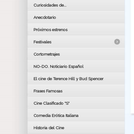
Curiosidades de...
Anecdotario
Próximos estrenos
Festivales
Cortometrajes
LOS OSCARS
GOYAS
NO-DO. Noticiario Español
CÉSAR
El cine de Terence Hill y Bud Spencer
BAFTA
FESTIVAL DE HUELVA 2019
Frases Famosas
FESTIVAL DE CINE DE SEVILLA 2019
Cine Clasificado "S"
Comedia Erótica Italiana
Historia del Cine