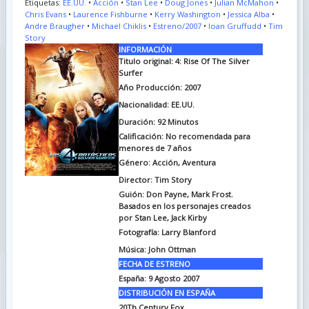
Etiquetas:
EE.UU.
•
Acción
•
Stan Lee
•
Doug Jones
•
Julian McMahon
•
Chris Evans
•
Laurence Fishburne
•
Kerry Washington
•
Jessica Alba
•
Andre Braugher
•
Michael Chiklis
•
Estreno/2007
•
Ioan Gruffudd
•
Tim
Story
INFORMACIÓN
Titulo original: 4: Rise Of The Silver
Surfer
Año Producción: 2007
Nacionalidad: EE.UU.
Duración: 92
Minutos
Calificación: No recomendada para
menores de 7 años
Género: Acción, Aventura
Director: Tim Story
Guión: Don Payne, Mark Frost.
Basados en los personajes creados
por Stan Lee, Jack Kirby
Fotografía: Larry Blanford
Música: John Ottman
FECHA DE ESTRENO
España: 9 Agosto 2007
DISTRIBUCIÓN EN ESPAÑA
20Th Century Fox