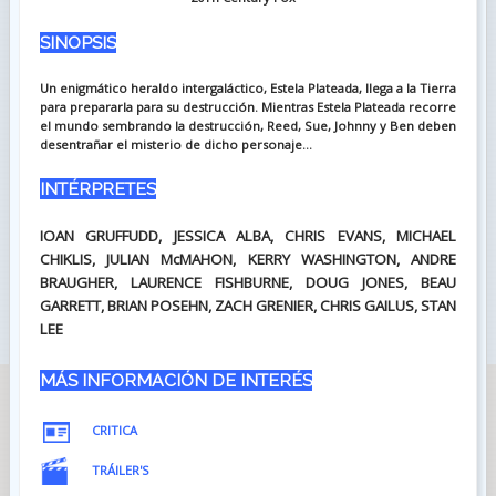
SINOPSIS
Un enigmático heraldo intergaláctico, Estela Plateada, llega a la Tierra
para prepararla para su destrucción. Mientras Estela Plateada recorre
el mundo sembrando la destrucción, Reed, Sue, Johnny y Ben deben
desentrañar el misterio de dicho personaje...
INTÉRPRETES
IOAN GRUFFUDD, JESSICA ALBA, CHRIS EVANS, MICHAEL
CHIKLIS, JULIAN McMAHON, KERRY WASHINGTON, ANDRE
BRAUGHER, LAURENCE FISHBURNE, DOUG JONES, BEAU
GARRETT, BRIAN POSEHN, ZACH GRENIER, CHRIS GAILUS, STAN
LEE
MÁS INFORMACIÓN DE INTERÉS
CRITICA
TRÁILER'S