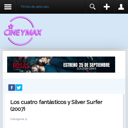
Fichas de peliculas
REGISTER
LOGIN
You need to enable user registration from User
USUARIO
Manager/Options in the backend of Joomla before
this module will activate.
CONTRASEÑA
RECUÉRDEME
IDENTIFICARSE
¿Recordar usuario?
¿Recordar contraseña?
Los cuatro fantásticos y Silver Surfer
(2007)
Categoría:
L