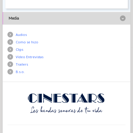
Media
Audios
Como se hizo
Clips
Vídeo Entrevistas
Trailers
B.s.o.