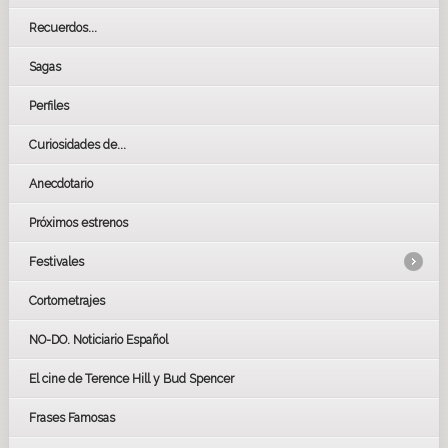
Recuerdos...
Sagas
Perfiles
Curiosidades de...
Anecdotario
Próximos estrenos
Festivales
Cortometrajes
LOS OSCARS
GOYAS
NO-DO. Noticiario Español
CÉSAR
El cine de Terence Hill y Bud Spencer
BAFTA
FESTIVAL DE HUELVA 2019
Frases Famosas
FESTIVAL DE CINE DE SEVILLA 2019