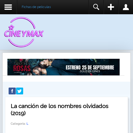
Fichas de peliculas
REGISTER
LOGIN
You need to enable user registration from User
USUARIO
Manager/Options in the backend of Joomla before
this module will activate.
CONTRASEÑA
RECUÉRDEME
IDENTIFICARSE
¿Recordar usuario?
¿Recordar contraseña?
La canción de los nombres olvidados
(2019)
Categoría:
L