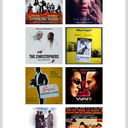
"Existe un mundo, una vida que no vemos, que nunca vemos,
porque su vida ha cambiado drásticamente. Su reencuentro
tiene una importancia enorme porque Martin ha dedicado tu
vida a preguntarse por qué desapareció este chico sin mediar
palabra cuando se llevaban tan bien y compartían tantas cosas.
Dovidl tomó la decisión 35 años atrás de crear una vida nueva
y ahora tiene que verse las caras con su pasado".
Catherine McCormack es Helen, le mujer de Martin, en la
ficción. "Helen está muy enamorada de Martin, como lo está él
de ella", cuenta McCormack. "Pero la obsesión de Martin por
saber qué pasó y averiguar dónde se fue su amigo domina su
vida. Él necesita desesperadamente encontrar las respuestas y
para Helen es muy difícil porque ella guarda un secreto
relacionado con Dovidl. Pero, además de eso, está generando
problemas en su matrimonio porque ella siente como si
hubiera una tercera persona, una presencia, aunque no sea
física, pero que forma parte de su lenguaje diario. Y está
cansada. Siente como si su matrimonio fuera cosa de tres".
Martin comienza a buscar a Dovidl cuando, estando de juez
en un concurso, reconoce un floreo de un estilo único que
utiliza un violinista joven, Peter Stemp (Max Macmillan), que
solo ha podido aprender de Dovidl. Aunque el libro puede
revelar en palabras lo que está pensando Martin, el guionista
Jeffrey Caine sentía que no tenía una forma de transmitir esta
información vital al público de la película. En lugar de eso,
Caine inventó una acción física: Stemp aplica lentamente