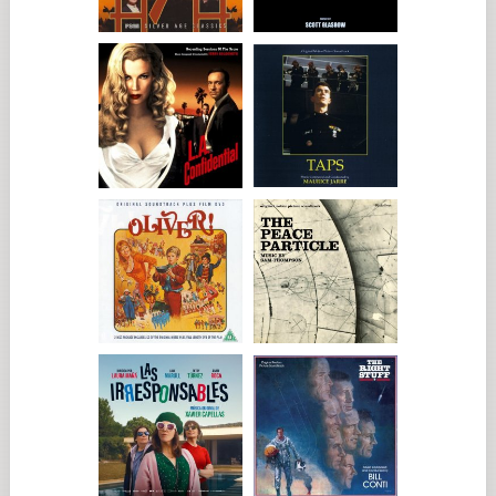
Weschler una vez al año.
Martin encuentra a la mujer, Anna Wozniak (Magdalena
Cielecka), y descubre que mantuvo una relación con Dovidl
durante su breve estancia en Polonia. Anna le cuenta a Martin
que Dovidl tocó dos veces una canción especial en su violín y
que nunca le permitió a ella escucharla: una vez para Weschler
en el hospital y otra vez en la zona donde estuvo el campo de
exterminio Treblinka. Dovidl se refería a su interpretación en
Treblinka como "tocar para las cenizas". Anna lleva a Martin a
Treblinka, donde hay ahora un jardín conmemorativo, donde
se alinean cientos de losas de tumbas. Después, Anna le cuenta
a Martin dónde se fue Dovidl después de abandonar Polonia.
LA CANCIÓN DE LOS NOMBRES OLVIDADOS es el primer
largometraje que ha obtenido autorización para rodar en el
jardín conmemorativo de Treblinka. Al menos 800.000
personas fueron asesinadas en ese campo a lo largo de un
periodo de nueve meses. "He pasado mi vida adulta evitando
visitar los campos de exterminio", comenta Lantos, hijo de
supervivientes del Holocausto. "No creo que la mayoría de la
gente quiera visitar el infierno en la tierra. No quería y no lo
habría hecho nunca si no hubiera hecho esta película. Pero la
alternativa habría sido construirlo en algún lugar en medio del
campo y tampoco quería hacer eso. Pensé que era
fundamental rodar allí".
En el centro de Treblinka hay una roca grande de forma
irregular en la que se han grabado dos palabras en varios