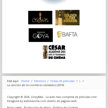
Para cuando Dovidl interpreta "La canción de los nombres
olvidados" al final, ya hace mucho tiempo que ha abandonado
la idea de tocar el violín por fama y fortuna. "Para entonces, ya
no es Dovidl demostrando su virtuosidad, sino que es más
bien una evocación espiritual", revela Girard. "Su música se ha
convertido en un vehículo de algo más grande. No hay fama, ni
dinero, ni individualidad, no hay un ego en todo ello. Se trata
únicamente de honrar la memoria de los desaparecidos". Sin
embargo, Dovidl sigue teniendo su gran don. "'La canción de
los nombres olvidados" es una obra maestra que debe ser
ejecutada por un músico de gran talento", explica Shore.
Todas las partes de violín de la interpretación de "La canción
de los nombres olvidados", así como las interpretaciones del
joven Dovidl de piezas como "Tema original con variaciones,
Opus 15" de Henryk Wieniawski (audición) y "Caprice #9 y #24"
de Niccolò Paganini (con Jozef en el refugio antiaéreo) han
sido interpretadas por el violinista de fama internacional Ray
Chen. "Ray trabajó en estrecha relación conmigo", comenta
Shore. "Se metió en cuerpo y alma en 'La canción de los
nombres olvidados' y creó algo realmente trascendental".
Está aquí:
Home
/
Estrenos
/
Fichas de peliculas
/
L
/
Daniel Mutlu, cantor sénior en la sinagoga Central de
La canción de los nombres olvidados (2019)
Manhattan, cantó la parte del rebe en directo frente a la
cámara. "Esa escena solo se podía grabar en directo en la
escena dice Shore. Daniel tuvo que interpretarla y sentir el
Copyright © 2026. CineyMax - La web mas completa de películas cine.
dolor". La banda sonora de Shore para la película entrelaza
Designed by webmancha.com
diseño de paginas web
elementos melódicos de "La canción de los nombres
Aviso Legal
Protección de datos
Politica de Cookies