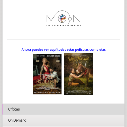
y que, cuando se resuelva, habrá ira".
Para Lebrecht, LA CANCIÓN DE LOS NOMBRES OLVIDADOS
trata sobre cómo superar la pérdida. "Es algo que nos ocurre a
todos en nuestras vidas", asegura. "Y cuando ocurre, ¿dejamos
que la pérdida nos paralice? ¿Permitimos que la pérdida nos
deje viviendo a medias, viviendo una vida sin ilusión? O,
¿somos capaces de, de una forma u otra, adaptarnos a la
pérdida y encontrar una salida para superarlo, por terrible que
sea?"
Como LA CANCIÓN DE LOS NOMBRES OLVIDADOS se
Ahora puedes ver aquí todas estas películas completas
desarrolla en el mundo de la música y los músicos, el
productor Robert Lantos pensó que François Girard (THE RED
VIOLIN, THIRTY TWO SHORT FILMS ABOUT GLENN GOULD) sería
el director idóneo. "Esta película vive o muere en el impacto
emocional de su música", comenta Lantos. "Pensé que no
sería suficiente tener al mejor director de cine y que este
dejara la música al compositor. Tenía que ser alguien que
estuviera familiarizado con el lenguaje de la música clásica
tanto como con el lenguaje del cine, de modo que pudiera
trabajar como compositor desde el conocimiento y el
convencimiento. Y esas premisas me condujeron a François. Él
dirige ópera, teatro y funciones del Cirque du Soleil. Dudo que
Críticas
haya muchos otros directores de cine en el mundo que se
sientan tan cómodos y familiarizados con la música clásica
como lo está él".
On Demand
A pesar de su pasión por la música, Girard no quiso que el