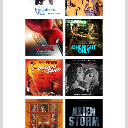
colofonia al arco del violín (algo que ningún concertista haría
en el escenario) y besa delicadamente el bloque de colofonia.
Como sabremos finalmente, el trozo de colofonia tenía un
profundo significado para Dovidl, ya que fue un regalo de
despedida de su padre la última vez que lo vio. Aunque no se
explica en la película, este gesto de reverencia es algo que
Dovidl había visto una y otra vez durante su infancia en un
hogar ortodoxo, donde tradicionalmente los objetos
sagrados, como el siddur (libro de oraciones), el mezuzá en el
umbral de la puerta, el tallis (chal de oraciones), se besan
como un símbolo de fidelidad al judaísmo y a Dios. Ese simple
gesto con la colofonia vincula a Dovidl simultáneamente con
su padre, su familia y su identidad judía.
Años después de la desaparición de Dovidl, el joven Peter
Stemp lleva a Martin a conocer a Billy (Richard Bremmer), el
violinista callejero del que aprendió el gesto de Dovidl. Billy le
cuenta a Martin que Dovidl le dijo en 1951 que volvía a casa a
"tocar para las cenizas". Estas palabras no tenían ningún
significado para Billy, pero son suficientes para convencer a
Martin de que Dovidl salió de Londres en dirección a Polonia.
Martin vuela a Varsovia y busca a Weschler, un violinista
virtuoso muy apuesto por entonces que Martin y Dovidl
habían conocido cuando eran jóvenes. Martin encuentra un
Weschler decrépito, lánguido e impávido, en un psiquiátrico.
Aunque Martin no consigue que Weschler le recuerde, una
enfermera informa a Martin de que una mujer visita a