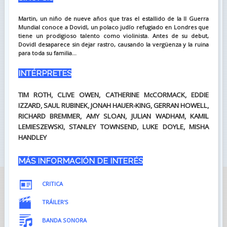
Martin, un niño de nueve años que tras el estallido de la II Guerra
Mundial conoce a Dovidl, un polaco judío refugiado en Londres que
tiene un prodigioso talento como violinista. Antes de su debut,
Dovidl desaparece sin dejar rastro, causando la vergüenza y la ruina
para toda su familia...
INTÉRPRETES
TIM ROTH, CLIVE OWEN, CATHERINE McCORMACK, EDDIE
IZZARD, SAUL RUBINEK, JONAH HAUER-KING, GERRAN HOWELL,
RICHARD BREMMER, AMY SLOAN, JULIAN WADHAM, KAMIL
LEMIESZEWSKI, STANLEY TOWNSEND, LUKE DOYLE, MISHA
HANDLEY
MÁS INFORMACIÓN DE INTERÉS
CRITICA
TRÁILER'S
BANDA SONORA