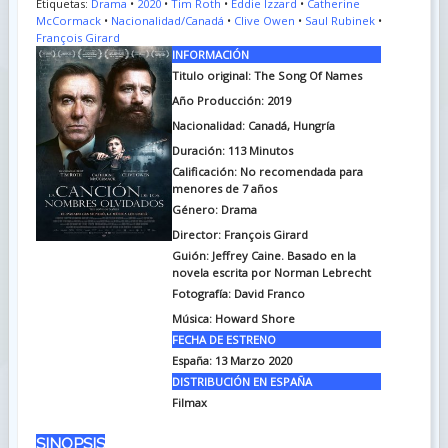
Etiquetas:
Drama
•
2020
•
Tim Roth
•
Eddie Izzard
•
Catherine
McCormack
•
Nacionalidad/Canadá
•
Clive Owen
•
Saul Rubinek
•
François Girard
INFORMACIÓN
Titulo original: The Song Of Names
Año Producción: 2019
Nacionalidad: Canadá, Hungría
Duración: 113
Minutos
Calificación: No recomendada para
menores de 7 años
Género: Drama
Director: François Girard
Guión: Jeffrey Caine. Basado en la
novela escrita por Norman Lebrecht
Fotografía: David Franco
Música: Howard Shore
FECHA DE ESTRENO
España: 13 Marzo 2020
DISTRIBUCIÓN EN ESPAÑA
Filmax
SINOPSIS