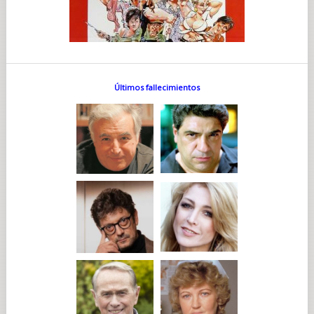
Reino Unido y se está asimilando a su entorno y su nueva
familia. "Ha comenzado el viaje, consciente o
inconscientemente, de distanciamiento de su identidad
polaco-judía", comenta Hauer-King. "Es un momento de
grandes cambios porque buena parte de su identidad estaba
conectada a sus padres y su familia y el misterio que envuelve
lo que les pasó". A estas alturas de la historia, se ha formado
Últimos fallecimientos
una dinámica muy específica en la relación entre Dovidl y
Martin. "Dovidl tiene mucho talento, es extravagante, precoz,
egocéntrico y ambicioso; mientras que Martin es el que
intenta mantenerlo con los pies en la tierra, es su pilar. Cada
uno tiene su papel en esa relación fraternal. Dovidl no lo
expresa con frecuencia, pero creo que quiere a Martin y
siente un profundo respeto por él, por aguantarle, porque
sabe que puede ser difícil".
Gerran Howell, quien toma el relevo en el papel de Martin a
los 17, cree que Martin está satisfecho con su papel de
considerado. "Dovidl es el genio y Martin es el admirador",
afirma Howell. "Martin se ve a sí mismo como una persona
aburrida, sin muchas expectativas o libertad en su vida. Cuando
Dovidl entra en su vida, lo ilumina todo. Él era todo lo que
Martin quería ser. De algún modo, ambos tienen lo que el otro
echa en falta. Pero cuando Dovidl desaparece, Martin se queda
solo a recoger los pedazos y se pregunta qué tiene que hacer
a continuación".
En el momento en el que vemos por primera vez al Martin