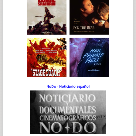
una experiencia muy emotiva", comparte Girard. "Entramos
en el parque y estuvimos dos horas sin pronunciar palabra. No
teníamos nada que decir". La experiencia afectó
profundamente a Girard y motivó un importante cambio en la
escena.
"En el guion, los personajes iban hablando mientras
caminaban por el parque, pero después de aquello, no me
parecía adecuado. Volví y trabajé con Jeffrey Caine para que
Martin y Anna permanecieran en silencio".
La clave de la historia de la película es el título. "La canción de
los nombres olvidados" es un recital de los nombres de todas
las personas que perdieron la vida en Treblinka, con música. Es
mediante esta canción, entonada en una sinagoga en Londres
por un rebe ortodoxo (Daniel Mutlu) como Dovidl se entera
finalmente de qué le ocurrió a su familia en Treblinka. Es
significativo que los nombres no solo se recitan, sino que se
cantan como si se tratara de una oración. "La música es un
NoDo - Noticiario español
lenguaje y probablemente sea el lenguaje más potente de
todos porque cruza fronteras sin necesidad de traducciones",
afirma Girard. "Habla al corazón sin intermediarios y cuenta
cosas que las palabras no pueden expresar, porque es un lugar
en el que nos encontramos y que ningún otro medio puede
proporcionarlo". Poco después de saber cuál había sido el fin
de su familia a través de
"La canción de los nombres olvidados", Dovidl, que había
renunciado una vez a su religión, se va al extremo contrario y
dedica su vida al judaísmo ortodoxo. También promete