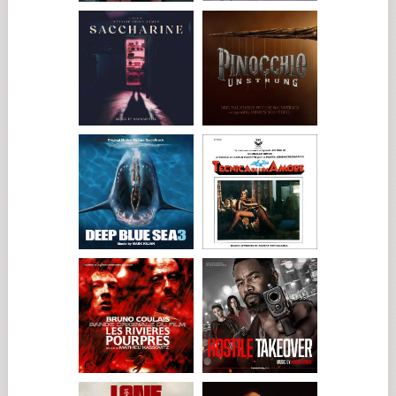
idiomas: "Nunca más". Lantos apunta: "Para mí, estas dos
palabras encapsulan la razón más importante por la que hay
que hacer películas como esta". Todas las personas que
participaron en la película comparten este convencimiento.
"Un problema de la sociedad actual es la amnesia general",
afirma Girard. "El cincuenta por ciento de la gente de menos
de 30 años no sabe siquiera qué significa la palabra Holocausto,
y los que lo saben, puedes apostar a que no podrían explicar
mucho al respecto. Por eso, sin lugar a dudas, la misión de esta
película es mantener el recuerdo vivo, que aquellos
acontecimientos sigan teniendo importancia y eco." El
guionista, Caine, cuyos padres murieron en el Holocausto,
afirma: "Deploro los genocidios, donde quiera que se
produzcan y a quien quiera que le ocurran. Estoy con los
armenios, los tutsis, la gente a la que Pol Pot mató en
Camboya, y con cualquiera que sufra mañana una limpieza
genética o étnica. No me importan las palabras que se utilicen
para describirlo. Este tipo de procesos están siempre
presentes en la mente humana y esta película no lo va a
erradicar. Pero, cuanto más conscientes seamos de que hay
algo en el ser humano que nos hace actuar así, mejor.
Tenemos que saberlo para poder reconocer los peligros para
la raza humana".
Antes del rodaje, François Girard visitó el monumento
conmemorativo de Treblinka, junto con la actriz Magdalena
Cielecka y el diseñador de producción François Seguin. "Fue