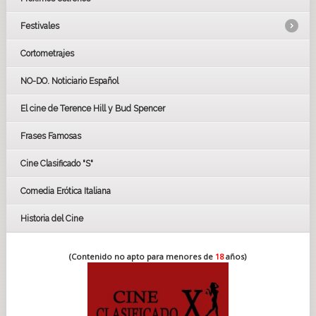
Festivales
Cortometrajes
LOS OSCARS
GOYAS
NO-DO. Noticiario Español
CÉSAR
El cine de Terence Hill y Bud Spencer
BAFTA
FESTIVAL DE HUELVA 2019
Frases Famosas
FESTIVAL DE CINE DE SEVILLA 2019
Cine Clasificado "S"
Comedia Erótica Italiana
Historia del Cine
(Contenido no apto para menores de
18
años)