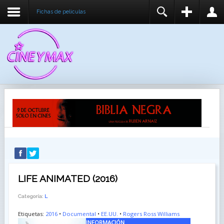
Fichas de peliculas
REGISTER
LOGIN
You need to enable user registration from User
USUARIO
Manager/Options in the backend of Joomla before
this module will activate.
CONTRASEÑA
RECUÉRDEME
IDENTIFICARSE
¿Recordar usuario?
¿Recordar contraseña?
LIFE ANIMATED (2016)
Categoría:
L
Etiquetas:
2016
•
Documental
•
EE.UU.
•
Rogers Ross Williams
INFORMACIÓN