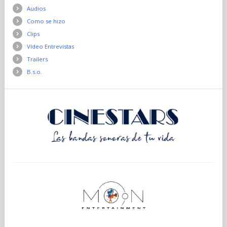
Audios
Como se hizo
Clips
Vídeo Entrevistas
Trailers
B.s.o.