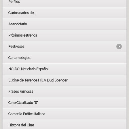
Perfiles
Curiosidades de...
Anecdotario
Próximos estrenos
Festivales
Cortometrajes
LOS OSCARS
GOYAS
NO-DO. Noticiario Español
CÉSAR
El cine de Terence Hill y Bud Spencer
BAFTA
FESTIVAL DE HUELVA 2019
Frases Famosas
FESTIVAL DE CINE DE SEVILLA 2019
Cine Clasificado "S"
Comedia Erótica Italiana
Historia del Cine