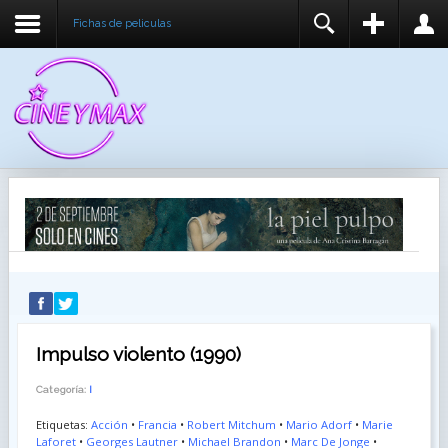
Fichas de peliculas
REGISTER
LOGIN
You need to enable user registration from User
USUARIO
Manager/Options in the backend of Joomla before
this module will activate.
CONTRASEÑA
RECUÉRDEME
IDENTIFICARSE
¿Recordar usuario?
¿Recordar contraseña?
Impulso violento (1990)
Categoría:
I
Etiquetas:
Acción
•
Francia
•
Robert Mitchum
•
Mario Adorf
•
Marie
Laforet
•
Georges Lautner
•
Michael Brandon
•
Marc De Jonge
•