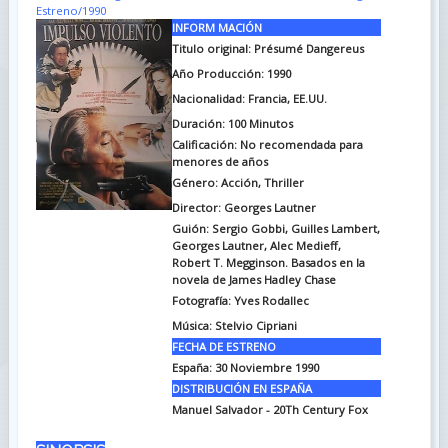
Estreno/1990
INFORM MACIÓN
Titulo original: Présumé Dangereus
Año Producción: 1990
Nacionalidad: Francia, EE.UU.
Duración: 100
Minutos
Calificación: No recomendada para
menores de años
Género: Acción, Thriller
Director: Georges Lautner
Guión: Sergio Gobbi, Guilles Lambert,
Georges Lautner, Alec Medieff,
Robert T. Megginson. Basados en la
novela de James Hadley Chase
Fotografía: Yves Rodallec
Música: Stelvio Cipriani
FECHA DE ESTRENO
España: 30 Noviembre 1990
DISTRIBUCIÓN EN ESPAÑA
Manuel Salvador - 20Th Century Fox