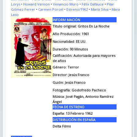
Lorys
•
Howard Vernon
•
Venancio Muro
•
Félix Dafauce
•
Pilar
Gómez Ferrer
•
Carmen Porcel
•
Estreno/1962
•
María Silva
•
Mara
Laso
INFORM MACIÓN
Titulo original: Gritos En La Noche
Año Producción: 1961
Nacionalidad: EE.UU.
Duración: 90
Minutos
Calificación: Autorizada para mayores
de años
Género: Terror
Director: Jesús Franco
Guión: Jesús Franco
Fotografía: Godofredo Pacheco
Música: José Pagán, Antonio Ramírez
Ángel
FECHA DE ESTRENO
España: 13 Febrero 1962
DISTRIBUCIÓN EN ESPAÑA
Delta Films