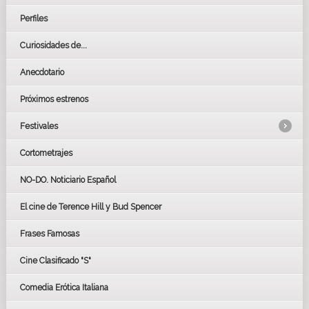
Perfiles
Curiosidades de...
Anecdotario
Próximos estrenos
Festivales
Cortometrajes
LOS OSCARS
GOYAS
NO-DO. Noticiario Español
CÉSAR
El cine de Terence Hill y Bud Spencer
BAFTA
FESTIVAL DE HUELVA 2019
Frases Famosas
FESTIVAL DE CINE DE SEVILLA 2019
Cine Clasificado "S"
Comedia Erótica Italiana