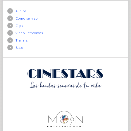
Audios
Como se hizo
Clips
Vídeo Entrevistas
Trailers
B.s.o.