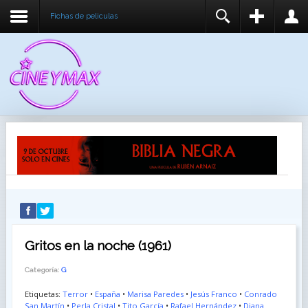
Fichas de peliculas
REGISTER
LOGIN
You need to enable user registration from User
USUARIO
Manager/Options in the backend of Joomla before
this module will activate.
CONTRASEÑA
RECUÉRDEME
IDENTIFICARSE
¿Recordar usuario?
¿Recordar contraseña?
Gritos en la noche (1961)
Categoría:
G
Etiquetas:
Terror
•
España
•
Marisa Paredes
•
Jesús Franco
•
Conrado
San Martín
•
Perla Cristal
•
Tito García
•
Rafael Hernández
•
Diana