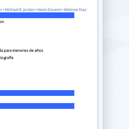
er
•
Michael B. Jordan
•
Kevin Durand
•
Melonie Diaz
ion
ada para menores de años
iografía