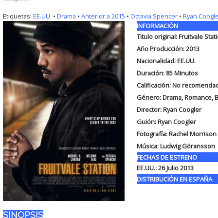
Etiquetas:
EE.UU.
•
Drama
•
Anterior a 2015
•
Octavia Spencer
•
Ryan Coogl
INFORMACIÓN
Titulo original:
Fruitvale Stat
Año Producción: 2013
Nacionalidad: EE.UU.
Duración:
85 Minutos
Calificación: No recomend
Género: Drama, Romance, B
Director: Ryan Coogler
Guión:
Ryan Coogler
Fotografía:
Rachel Morrison
Música:
Ludwig Göransson
FECHAS DE ESTRENO
EE.UU.:
26 Julio 2013
DISTRIBUCIÓN EN ESPAÑA
SINOPSIS