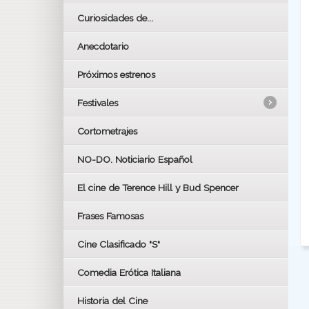
Curiosidades de...
Anecdotario
Próximos estrenos
Festivales
Cortometrajes
LOS OSCARS
GOYAS
NO-DO. Noticiario Español
CÉSAR
El cine de Terence Hill y Bud Spencer
BAFTA
FESTIVAL DE HUELVA 2019
Frases Famosas
FESTIVAL DE CINE DE SEVILLA 2019
Cine Clasificado "S"
Comedia Erótica Italiana
Historia del Cine