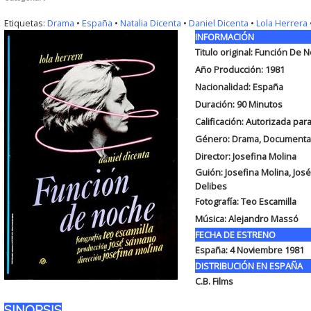
Etiquetas:
Drama
•
España
•
Natalia Dicenta
•
Daniel Dicenta
•
Lola Herrera
INFORMACIÓN
Titulo original: Función De 
Año Producción: 1981
Nacionalidad: España
Duración: 90
Minutos
Calificación: Autorizada pa
Género: Drama, Documenta
Director: Josefina Molina
Guión: Josefina Molina, Jos
Delibes
Fotografía: Teo Escamilla
Música: Alejandro Massó
FECHA DE ESTRENO
España: 4 Noviembre 1981
DISTRIBUCIÓN EN ESPAÑA
C.B. Films
SINOPSIS