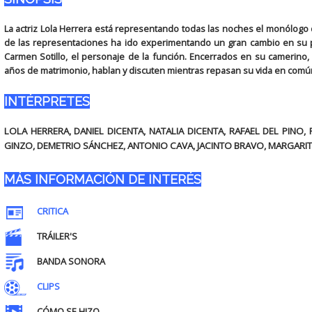
La actriz Lola Herrera está representando todas las noches el monólogo d
de las representaciones ha ido experimentando un gran cambio en su pe
Carmen Sotillo, el personaje de la función. Encerrados en su camerino, 
años de matrimonio, hablan y discuten mientras repasan su vida en común
INTÉRPRETES
LOLA HERRERA, DANIEL DICENTA, NATALIA DICENTA, RAFAEL DEL PINO,
GINZO, DEMETRIO SÁNCHEZ, ANTONIO CAVA, JACINTO BRAVO, MARGARIT
MÁS INFORMACIÓN DE INTERÉS
CRITICA
TRÁILER'S
BANDA SONORA
CLIPS
CÓMO SE HIZO