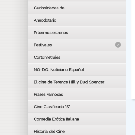
Curiosidades de...
Anecdotario
Próximos estrenos
Festivales
Cortometrajes
LOS OSCARS
GOYAS
NO-DO. Noticiario Español
CÉSAR
El cine de Terence Hill y Bud Spencer
BAFTA
FESTIVAL DE HUELVA 2019
Frases Famosas
FESTIVAL DE CINE DE SEVILLA 2019
Cine Clasificado "S"
Comedia Erótica Italiana
Historia del Cine