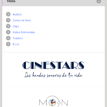
Media
Audios
Como se hizo
Clips
Vídeo Entrevistas
Trailers
B.s.o.