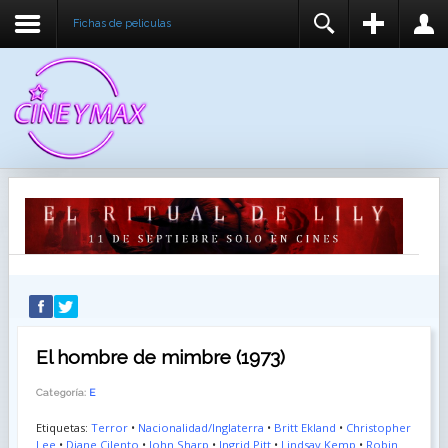
Fichas de peliculas
REGISTER
LOGIN
You need to enable user registration from User
USUARIO
Manager/Options in the backend of Joomla before
this module will activate.
CONTRASEÑA
RECUÉRDEME
IDENTIFICARSE
¿Recordar usuario?
¿Recordar contraseña?
El hombre de mimbre (1973)
Categoría:
E
Etiquetas:
Terror
•
Nacionalidad/Inglaterra
•
Britt Ekland
•
Christopher
Lee
•
Diane Cilento
•
John Sharp
•
Ingrid Pitt
•
Lindsay Kemp
•
Robin