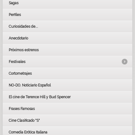
Sagas
Perfiles
Curiosidades de...
Anecdotario
Próximos estrenos
Festivales
Cortometrajes
LOS OSCARS
GOYAS
NO-DO. Noticiario Español
CÉSAR
El cine de Terence Hill y Bud Spencer
BAFTA
FESTIVAL DE HUELVA 2019
Frases Famosas
FESTIVAL DE CINE DE SEVILLA 2019
Cine Clasificado "S"
Comedia Erótica Italiana