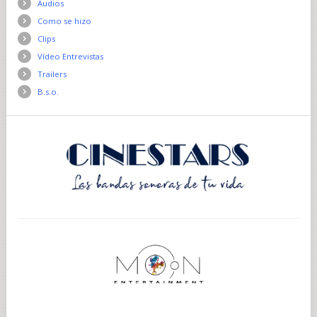
Audios
Como se hizo
Clips
Vídeo Entrevistas
Trailers
B.s.o.