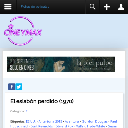
Fichas de peliculas
REGISTER
LOGIN
You need to enable user registration from User
USUARIO
Manager/Options in the backend of Joomla before
this module will activate.
CONTRASEÑA
RECUÉRDEME
IDENTIFICARSE
¿Recordar usuario?
¿Recordar contraseña?
El eslabón perdido (1970)
Categoría:
E
Etiquetas:
EE.UU.
•
Anterior a 2015
•
Aventura
•
Gordon Douglas
•
Paul
Hubschmid
•
Burt Reynolds
•
Edward Fox
•
Wilfrid Hyde-White
•
Susan