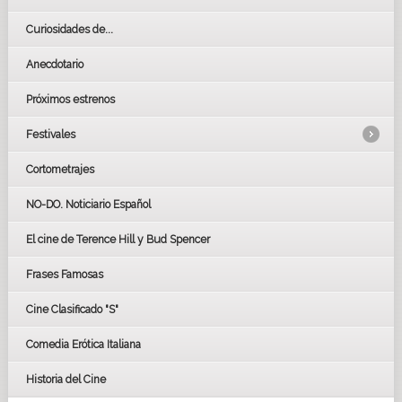
Curiosidades de...
Anecdotario
Próximos estrenos
Festivales
Cortometrajes
LOS OSCARS
GOYAS
NO-DO. Noticiario Español
CÉSAR
El cine de Terence Hill y Bud Spencer
BAFTA
FESTIVAL DE HUELVA 2019
Frases Famosas
FESTIVAL DE CINE DE SEVILLA 2019
Cine Clasificado "S"
Comedia Erótica Italiana
Historia del Cine