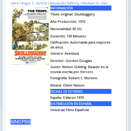
Clark
•
Roger C. Carmel
•
Alexander Rafferty
•
Michael St. Clair
INFORMACIÓN
Titulo original:
Skullduggery
Año Producción: 1970
Nacionalidad: EE.UU.
Duración:
105 Minutos
Calificación: Autorizada para mayores
de años
Género: Aventura
Director: Gordon Douglas
Guión:
Nelson Gidding. Basado en la
novela escrita por Vercors
Fotografía:
Robert C. Moreno
Música:
Oliver Nelson
FECHAS DE ESTRENO
España:
6 Marzo 1970
DISTRIBUCIÓN EN ESPAÑA
Universal Films Española
SINOPSIS