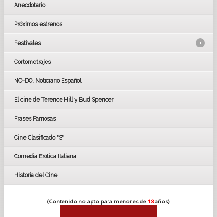
Anecdotario
Próximos estrenos
Festivales
Cortometrajes
LOS OSCARS
GOYAS
NO-DO. Noticiario Español
CÉSAR
El cine de Terence Hill y Bud Spencer
BAFTA
FESTIVAL DE HUELVA 2019
Frases Famosas
FESTIVAL DE CINE DE SEVILLA 2019
Cine Clasificado "S"
Comedia Erótica Italiana
Historia del Cine
(Contenido no apto para menores de
18
años)