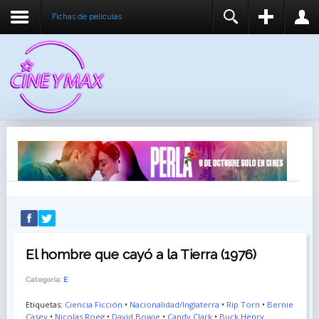
Fichas de peliculas
REGISTER
LOGIN
You need to enable user registration from User
USUARIO
Manager/Options in the backend of Joomla before
this module will activate.
CONTRASEÑA
RECUÉRDEME
IDENTIFICARSE
¿Recordar usuario?
¿Recordar contraseña?
El hombre que cayó a la Tierra (1976)
Categoría:
E
Etiquetas:
Ciencia Ficción
•
Nacionalidad/Inglaterra
•
Rip Torn
•
Bernie
Casey
•
Nicolas Roeg
•
David Bowie
•
Candy Clark
•
Buck Henry