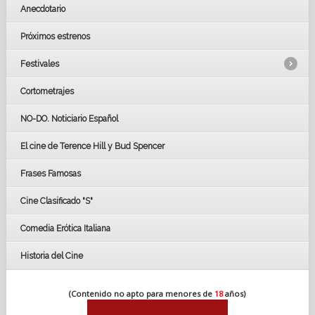
Anecdotario
Próximos estrenos
Festivales
Cortometrajes
LOS OSCARS
GOYAS
NO-DO. Noticiario Español
CÉSAR
El cine de Terence Hill y Bud Spencer
BAFTA
FESTIVAL DE HUELVA 2019
Frases Famosas
FESTIVAL DE CINE DE SEVILLA 2019
Cine Clasificado "S"
Comedia Erótica Italiana
Historia del Cine
(Contenido no apto para menores de
18
años)