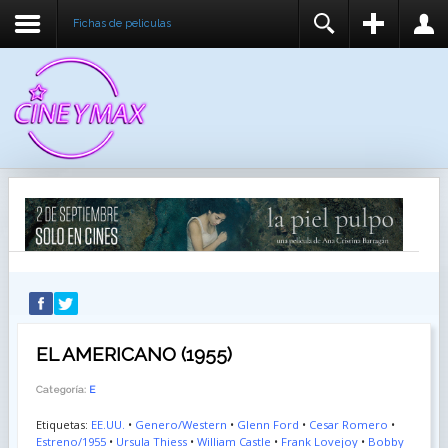
Fichas de peliculas
REGISTER
LOGIN
You need to enable user registration from User
USUARIO
Manager/Options in the backend of Joomla before
this module will activate.
CONTRASEÑA
RECUÉRDEME
IDENTIFICARSE
¿Recordar usuario?
¿Recordar contraseña?
EL AMERICANO (1955)
Categoría:
E
Etiquetas:
EE.UU.
•
Genero/Western
•
Glenn Ford
•
Cesar Romero
•
Estreno/1955
•
Ursula Thiess
•
William Castle
•
Frank Lovejoy
•
Bobby