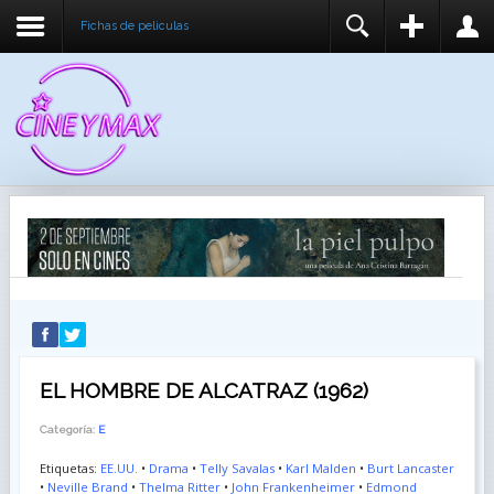
Fichas de peliculas
REGISTER
LOGIN
You need to enable user registration from User
USUARIO
Manager/Options in the backend of Joomla before
this module will activate.
CONTRASEÑA
RECUÉRDEME
IDENTIFICARSE
¿Recordar usuario?
¿Recordar contraseña?
EL HOMBRE DE ALCATRAZ (1962)
Categoría:
E
Etiquetas:
EE.UU.
•
Drama
•
Telly Savalas
•
Karl Malden
•
Burt Lancaster
•
Neville Brand
•
Thelma Ritter
•
John Frankenheimer
•
Edmond