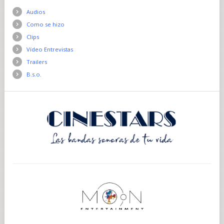
Audios
Como se hizo
Clips
Vídeo Entrevistas
Trailers
B.s.o.