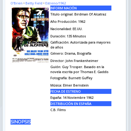
O'Brien
•
Betty Field
•
Estreno/1962
INFORM MACIÓN
Titulo original: Birdman Of Alcatraz
Año Producción: 1962
Nacionalidad: EE.UU.
Duración: 135
Minutos
Calificación: Autorizada para mayores
de años
Género: Drama, Biografía
Director: John Frankenheimer
Guión: Guy Trosper. Basado en la
novela escrita por Thomas E. Gaddis
Fotografía: Burnett Guffey
Música: Elmer Bernstein
FECHA DE ESTRENO
España: 14 Noviembre 1962
DISTRIBUCIÓN EN ESPAÑA
C.B. Films
SINOPSIS