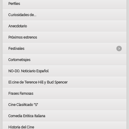
Perfiles
Curiosidades de...
Anecdotario
Próximos estrenos
Festivales
Cortometrajes
LOS OSCARS
GOYAS
NO-DO. Noticiario Español
CÉSAR
El cine de Terence Hill y Bud Spencer
BAFTA
FESTIVAL DE HUELVA 2019
Frases Famosas
FESTIVAL DE CINE DE SEVILLA 2019
Cine Clasificado "S"
Comedia Erótica Italiana
Historia del Cine