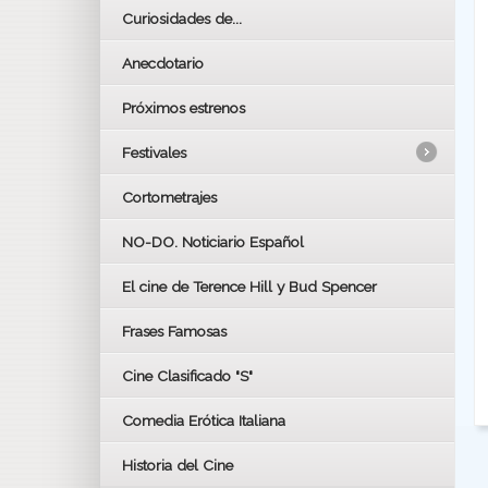
Curiosidades de...
Anecdotario
Próximos estrenos
Festivales
Cortometrajes
LOS OSCARS
GOYAS
NO-DO. Noticiario Español
CÉSAR
El cine de Terence Hill y Bud Spencer
BAFTA
FESTIVAL DE HUELVA 2019
Frases Famosas
FESTIVAL DE CINE DE SEVILLA 2019
Cine Clasificado "S"
Comedia Erótica Italiana
Historia del Cine