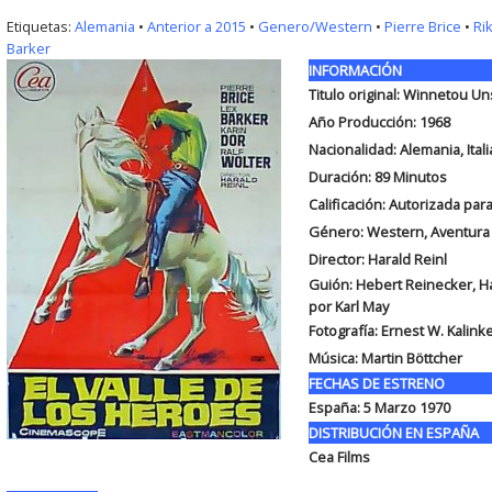
Etiquetas:
Alemania
•
Anterior a 2015
•
Genero/Western
•
Pierre Brice
•
Rik
Barker
INFORMACIÓN
Titulo original:
Winnetou Uns
Año Producción: 1968
Nacionalidad: Alemania, Itali
Duración: 89
Minutos
Calificación: Autorizada par
Género: Western, Aventura
Director: Harald Reinl
Guión:
Hebert Reinecker, Ha
por Karl May
Fotografía:
Ernest W. Kalink
Música:
Martin Böttcher
FECHAS DE ESTRENO
España:
5 Marzo 1970
DISTRIBUCIÓN EN ESPAÑA
Cea Films