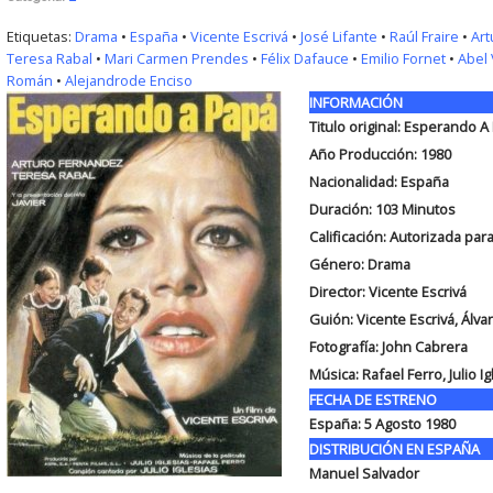
Etiquetas:
Drama
•
España
•
Vicente Escrivá
•
José Lifante
•
Raúl Fraire
•
Art
Teresa Rabal
•
Mari Carmen Prendes
•
Félix Dafauce
•
Emilio Fornet
•
Abel 
Román
•
Alejandrode Enciso
INFORMACIÓN
Titulo original: Esperando A
Año Producción: 1980
Nacionalidad: España
Duración: 103
Minutos
Calificación: Autorizada pa
Género: Drama
Director: Vicente Escrivá
Guión: Vicente Escrivá, Álva
Fotografía: John Cabrera
Música: Rafael Ferro, Julio Ig
FECHA DE ESTRENO
España: 5 Agosto 1980
DISTRIBUCIÓN EN ESPAÑA
Manuel Salvador