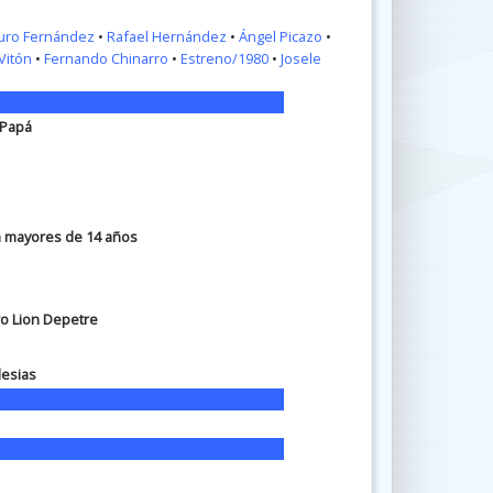
uro Fernández
•
Rafael Hernández
•
Ángel Picazo
•
Vitón
•
Fernando Chinarro
•
Estreno/1980
•
Josele
 Papá
ra mayores de 14 años
ro Lion Depetre
lesias