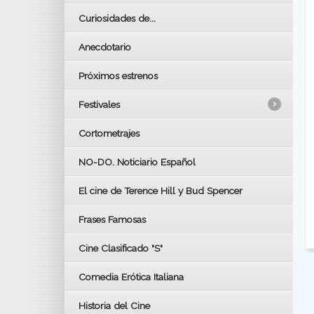
Curiosidades de...
Anecdotario
Próximos estrenos
Festivales
Cortometrajes
LOS OSCARS
GOYAS
NO-DO. Noticiario Español
CÉSAR
El cine de Terence Hill y Bud Spencer
BAFTA
FESTIVAL DE HUELVA 2019
Frases Famosas
FESTIVAL DE CINE DE SEVILLA 2019
Cine Clasificado "S"
Comedia Erótica Italiana
Historia del Cine