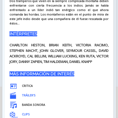
Dos tramperos que viven en la siempre complicada montaña deben
enfrentarse con cierta frecuencia a los indios. Jamás se había
enfrentado a un líder indió tan enérgico como el que ahora
comanda las hordas. Los montañeros están en el punto de mira de
este jefe indio desde que una compañera de él fuese rescatada por
éstos...
INTÉRPRETES
CHARLTON HESTON, BRIAN KEITH, VICTORIA RACIMO,
STEPHEN MACHT, JOHN GLOVER, SEYMOUR CASSEL, DAVID
ACKROYD, CAL BELLINI, WILLIAM LUCKING, KEN RUTA, VICTOR
JORY, DANNY ZAPIEN, TIM HALDEMAN, DANIEL KNAPP
MÁS INFORMACIÓN DE INTERÉS
CRITICA
TRÁILER'S
BANDA SONORA
CLIPS