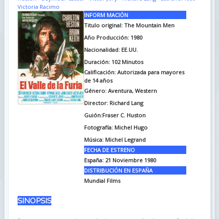
Victoria Racimo
INFORM MACIÓN
Titulo original: The Mountain Men
Año Producción: 1980
Nacionalidad: EE.UU.
Duración: 102
Minutos
Calificación: Autorizada para mayores
de 14 años
Género: Aventura, Western
Director: Richard Lang
Guión:Fraser C. Huston
Fotografía: Michel Hugo
Música: Michel Legrand
FECHA DE ESTRENO
España: 21 Noviembre 1980
DISTRIBUCIÓN EN ESPAÑA
Mundial Films
SINOPSIS