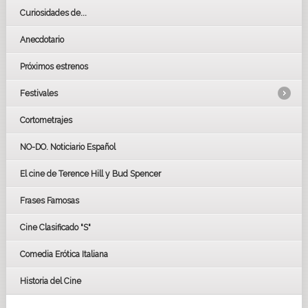
Curiosidades de...
Anecdotario
Próximos estrenos
Festivales
Cortometrajes
LOS OSCARS
GOYAS
NO-DO. Noticiario Español
CÉSAR
El cine de Terence Hill y Bud Spencer
BAFTA
FESTIVAL DE HUELVA 2019
Frases Famosas
FESTIVAL DE CINE DE SEVILLA 2019
Cine Clasificado "S"
Comedia Erótica Italiana
Historia del Cine