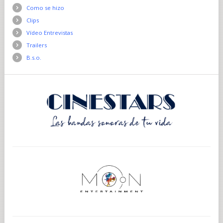
Como se hizo
Clips
Vídeo Entrevistas
Trailers
B.s.o.