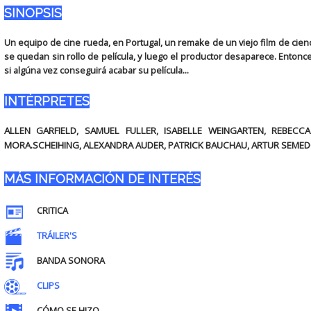
SINOPSIS
Un equipo de cine rueda, en Portugal, un remake de un viejo film de cien
se quedan sin rollo de película, y luego el productor desaparece. Entonc
si algúna vez conseguirá acabar su película...
INTÉRPRETES
ALLEN GARFIELD, SAMUEL FULLER, ISABELLE WEINGARTEN, REBECCA
MORA.SCHEIHING, ALEXANDRA AUDER, PATRICK BAUCHAU, ARTUR SEM
MÁS INFORMACIÓN DE INTERÉS
CRITICA
TRÁILER'S
BANDA SONORA
CLIPS
CÓMO SE HIZO