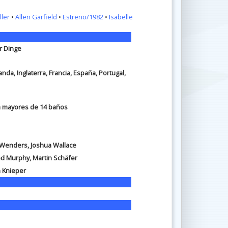
ller
•
Allen Garfield
•
Estreno/1982
•
Isabelle
er Dinge
nda, Inglaterra, Francia, España, Portugal,
ra mayores de 14 baños
 Wenders, Joshua Wallace
red Murphy, Martin Schäfer
n Knieper