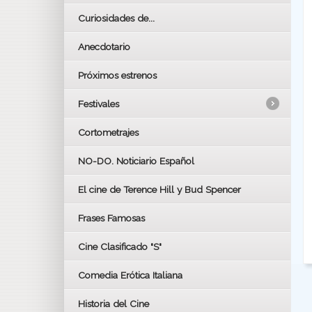
Curiosidades de...
Anecdotario
Próximos estrenos
Festivales
Cortometrajes
LOS OSCARS
GOYAS
NO-DO. Noticiario Español
CÉSAR
El cine de Terence Hill y Bud Spencer
BAFTA
FESTIVAL DE HUELVA 2019
Frases Famosas
FESTIVAL DE CINE DE SEVILLA 2019
Cine Clasificado "S"
Comedia Erótica Italiana
Historia del Cine