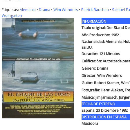
Etiquetas:
Alemania
•
Drama
•
Wim Wenders
•
Patrick Bauchau
•
Samuel Fu
Weingarten
INFORMACIÓN
Titulo original: Der Stand D
Año Producción: 1982
Nacionalidad: Alemania, Hola
EE.UU.
Duración: 121
Minutos
Calificación: Autorizada pa
Género: Drama
Director: Wim Wenders
Guión: Robert Kramer, Wim
Fotografía: Henri Alekan, F
Música: Jim Jarmusch, Jürge
FECHA DE ESTRENO
España: 23 Diciembre 1982
DISTRIBUCIÓN EN ESPAÑA
Musidora