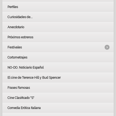
Perfiles
Curiosidades de...
Anecdotario
Próximos estrenos
Festivales
Cortometrajes
LOS OSCARS
GOYAS
NO-DO. Noticiario Español
CÉSAR
El cine de Terence Hill y Bud Spencer
BAFTA
FESTIVAL DE HUELVA 2019
Frases Famosas
FESTIVAL DE CINE DE SEVILLA 2019
Cine Clasificado "S"
Comedia Erótica Italiana