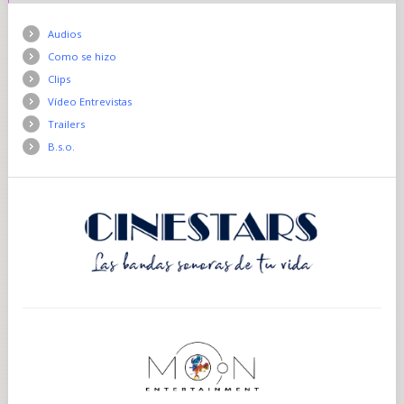
Audios
Como se hizo
Clips
Vídeo Entrevistas
Trailers
B.s.o.