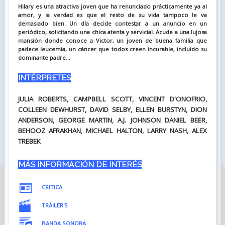
Hilary es una atractiva joven que ha renunciado prácticamente ya al
amor, y la verdad es que el resto de su vida tampoco le va
demasiado bien. Un día decide contestar a un anuncio en un
periódico, solicitando una chica atenta y servicial. Acude a una lujosa
mansión donde conoce a Victor, un joven de buena familia que
padece leucemia, un cáncer que todos creen incurable, incluido su
dominante padre...
INTÉRPRETES
JULIA ROBERTS, CAMPBELL SCOTT, VINCENT D'ONOFRIO,
COLLEEN DEWHURST, DAVID SELBY, ELLEN BURSTYN, DION
ANDERSON, GEORGE MARTIN, A.J. JOHNSON DANIEL BEER,
BEHOOZ AFRAKHAN, MICHAEL HALTON, LARRY NASH, ALEX
TREBEK
MÁS INFORMACIÓN DE INTERÉS
CRITICA
TRÁILER'S
BANDA SONORA