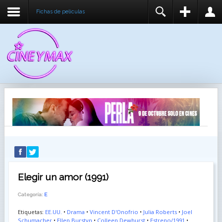
Fichas de peliculas
REGISTER
LOGIN
You need to enable user registration from User
USUARIO
Manager/Options in the backend of Joomla before
this module will activate.
CONTRASEÑA
RECUÉRDEME
IDENTIFICARSE
¿Recordar usuario?
¿Recordar contraseña?
Elegir un amor (1991)
Categoría:
E
Etiquetas:
EE.UU.
•
Drama
•
Vincent D'Onofrio
•
Julia Roberts
•
Joel
Schumacher
•
Ellen Burstyn
•
Colleen Dewhurst
•
Estreno/1991
•