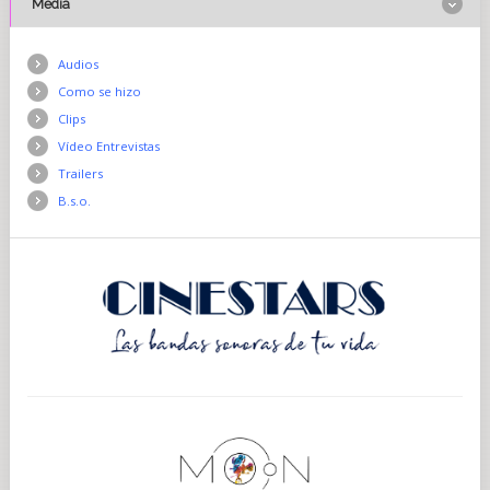
Media
Audios
Como se hizo
Clips
Vídeo Entrevistas
Trailers
B.s.o.