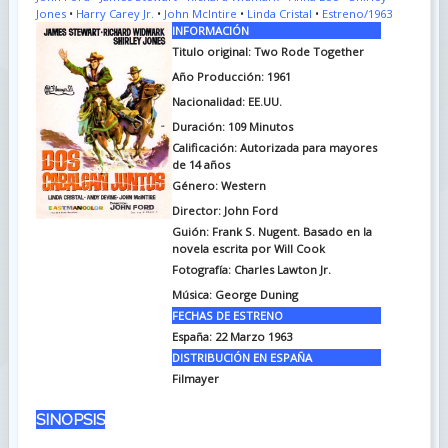
Jones
•
Harry Carey Jr.
•
John McIntire
•
Linda Cristal
•
Estreno/1963
INFORMACIÓN
Titulo original:
Two Rode Together
Año Producción: 1961
Nacionalidad: EE.UU.
Duración:
109 Minutos
Calificación: Autorizada para mayores
de 14 años
Género: Western
Director: John Ford
Guión:
Frank S. Nugent. Basado en la
novela escrita por Will Cook
Fotografía:
Charles Lawton Jr.
Música:
George Duning
FECHAS DE ESTRENO
España:
22 Marzo 1963
DISTRIBUCIÓN EN ESPAÑA
Filmayer
SINOPSIS