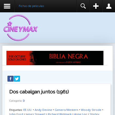
Fichas de peliculas
REGISTER
LOGIN
You need to enable user registration from User
USUARIO
Manager/Options in the backend of Joomla before
this module will activate.
CONTRASEÑA
RECUÉRDEME
IDENTIFICARSE
¿Recordar usuario?
¿Recordar contraseña?
Dos cabalgan juntos (1961)
Categoría:
D
Etiquetas:
EE.UU.
•
Andy Devine
•
Genero/Western
•
Woody Strode
•
John Ford
•
James Stewart
•
Richard Widmark
•
Anna Lee
•
Shirley