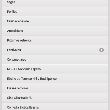
Sagas
Perfiles
Curiosidades de...
Anecdotario
Próximos estrenos
Festivales
Cortometrajes
LOS OSCARS
GOYAS
NO-DO. Noticiario Español
CÉSAR
El cine de Terence Hill y Bud Spencer
BAFTA
FESTIVAL DE HUELVA 2019
Frases Famosas
FESTIVAL DE CINE DE SEVILLA 2019
Cine Clasificado "S"
Comedia Erótica Italiana