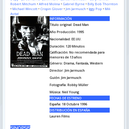
Robert Mitchum
•
Alfred Molina
•
Gabriel Byrne
•
Billy Bob Thornton
•
Michael Wincott
•
Crispin Glover
•
Jim Jarmusch
•
Iggy Pop
•
Mili
Avital
INFORMACIÓN
Titulo original:
Dead Man
Año Producción: 1995
Nacionalidad: EE.UU.
Duración:
120 Minutos
Calificación: No recomendada para
menores de 13 años
Género: Drama, Fantasía, Western
Director: Jim Jarmusch
Guión: Jim Jarmusch
Fotografía:
Robby Müller
Música:
Neil Young
FECHAS DE ESTRENO
España: 18 Octubre 1996
DISTRIBUCIÓN EN ESPAÑA
Lauren Films
SINOPSIS