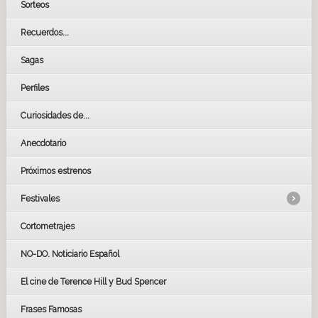
Sorteos
Recuerdos...
Sagas
Perfiles
Curiosidades de...
Anecdotario
Próximos estrenos
Festivales
Cortometrajes
LOS OSCARS
GOYAS
NO-DO. Noticiario Español
CÉSAR
El cine de Terence Hill y Bud Spencer
BAFTA
FESTIVAL DE HUELVA 2019
Frases Famosas
FESTIVAL DE CINE DE SEVILLA 2019