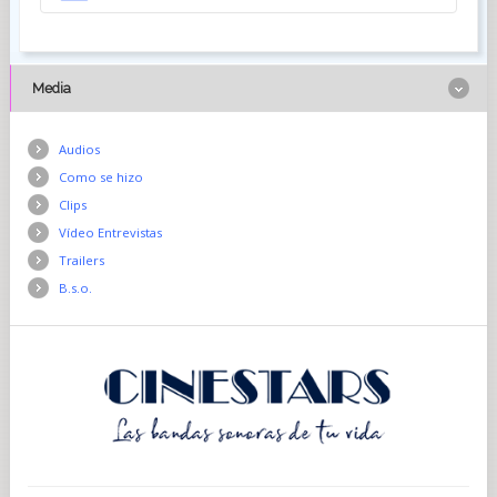
Media
Audios
Como se hizo
Clips
Vídeo Entrevistas
Trailers
B.s.o.