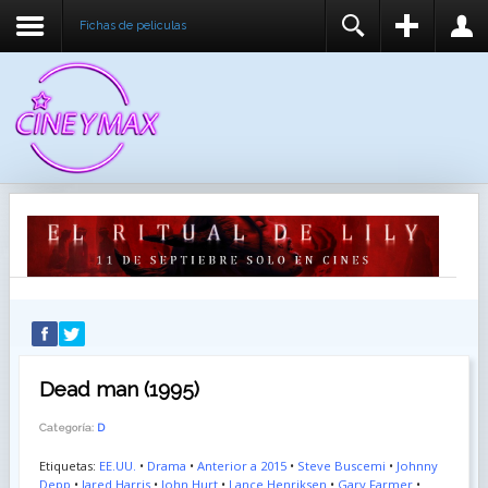
Fichas de peliculas
REGISTER
LOGIN
You need to enable user registration from User
USUARIO
Manager/Options in the backend of Joomla before
this module will activate.
CONTRASEÑA
RECUÉRDEME
IDENTIFICARSE
¿Recordar usuario?
¿Recordar contraseña?
Dead man (1995)
Categoría:
D
Etiquetas:
EE.UU.
•
Drama
•
Anterior a 2015
•
Steve Buscemi
•
Johnny
Depp
•
Jared Harris
•
John Hurt
•
Lance Henriksen
•
Gary Farmer
•