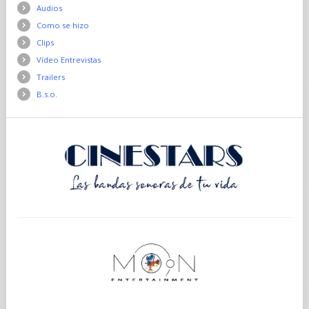
Audios
Como se hizo
Clips
Vídeo Entrevistas
Trailers
B.s.o.