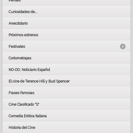
Perfiles
Curiosidades de...
Anecdotario
Próximos estrenos
Festivales
Cortometrajes
LOS OSCARS
GOYAS
NO-DO. Noticiario Español
CÉSAR
El cine de Terence Hill y Bud Spencer
BAFTA
FESTIVAL DE HUELVA 2019
Frases Famosas
FESTIVAL DE CINE DE SEVILLA 2019
Cine Clasificado "S"
Comedia Erótica Italiana
Historia del Cine