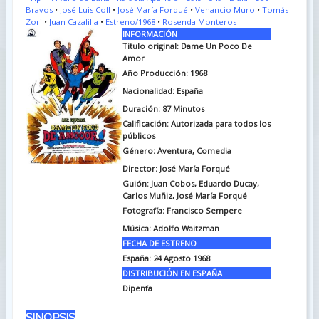
Bravos
•
José Luis Coll
•
José María Forqué
•
Venancio Muro
•
Tomás
Zori
•
Juan Cazalilla
•
Estreno/1968
•
Rosenda Monteros
INFORMACIÓN
Titulo original: Dame Un Poco De
Amor
Año Producción: 1968
Nacionalidad: España
Duración: 87
Minutos
Calificación: Autorizada para todos los
públicos
Género: Aventura, Comedia
Director: José María Forqué
Guión: Juan Cobos, Eduardo Ducay,
Carlos Muñiz, José María Forqué
Fotografía: Francisco Sempere
Música: Adolfo Waitzman
FECHA DE ESTRENO
España: 24 Agosto 1968
DISTRIBUCIÓN EN ESPAÑA
Dipenfa
SINOPSIS