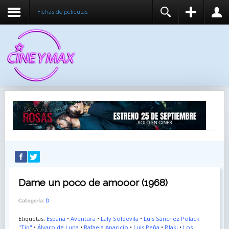
Fichas de peliculas
REGISTER
LOGIN
You need to enable user registration from User
USUARIO
Manager/Options in the backend of Joomla before
this module will activate.
CONTRASEÑA
RECUÉRDEME
IDENTIFICARSE
¿Recordar usuario?
¿Recordar contraseña?
Dame un poco de amooor (1968)
Categoría:
D
Etiquetas:
España
•
Aventura
•
Laly Soldevila
•
Luis Sánchez Polack
"Tip"
•
Álvaro de Luna
•
Rafaela Aparicio
•
Luis Peña
•
Blaki
•
Los