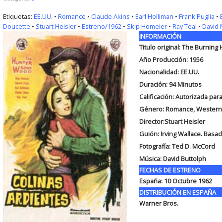
Etiquetas:
EE.UU.
•
Romance
•
Claude Akins
•
Earl Holliman
•
Frank Puglia
•
Doucette
•
Stuart Heisler
•
Estreno/1962
•
Skip Homeier
•
Ray Teal
•
David
INFORMACIÓN
Titulo original:
The Burning H
Año Producción: 1956
Nacionalidad: EE.UU.
Duración:
94 Minutos
Calificación: Autorizada pa
Género: Romance, Western
Director:Stuart Heisler
Guión:
Irving Wallace. Basa
Fotografía:
Ted D. McCord
Música:
David Buttolph
FECHAS DE ESTRENO
España:
10 Octubre 1962
DISTRIBUCIÓN EN ESPAÑA
Warner Bros.