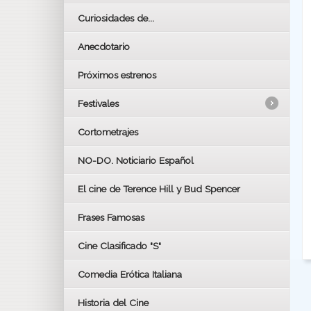
Curiosidades de...
Anecdotario
Próximos estrenos
Festivales
Cortometrajes
LOS OSCARS
GOYAS
NO-DO. Noticiario Español
CÉSAR
El cine de Terence Hill y Bud Spencer
BAFTA
FESTIVAL DE HUELVA 2019
Frases Famosas
FESTIVAL DE CINE DE SEVILLA 2019
Cine Clasificado "S"
Comedia Erótica Italiana
Historia del Cine