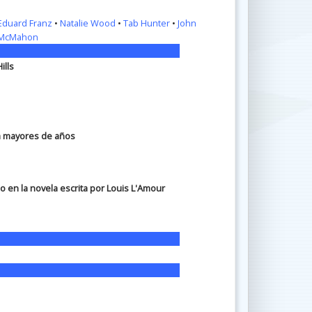
Eduard Franz
•
Natalie Wood
•
Tab Hunter
•
John
 McMahon
ills
ra mayores de años
do en la novela escrita por Louis L'Amour