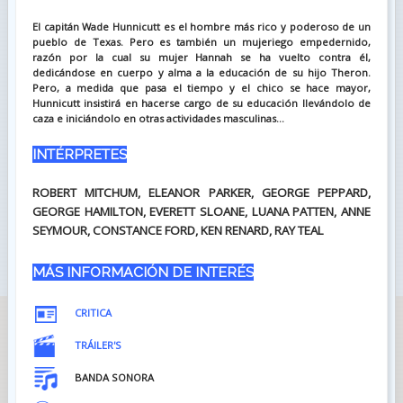
El capitán Wade Hunnicutt es el hombre más rico y poderoso de un
pueblo de Texas. Pero es también un mujeriego empedernido,
razón por la cual su mujer Hannah se ha vuelto contra él,
dedicándose en cuerpo y alma a la educación de su hijo Theron.
Pero, a medida que pasa el tiempo y el chico se hace mayor,
Hunnicutt insistirá en hacerse cargo de su educación llevándolo de
caza e iniciándolo en otras actividades masculinas...
INTÉRPRETES
ROBERT MITCHUM, ELEANOR PARKER, GEORGE PEPPARD,
GEORGE HAMILTON, EVERETT SLOANE, LUANA PATTEN, ANNE
SEYMOUR, CONSTANCE FORD, KEN RENARD, RAY TEAL
MÁS INFORMACIÓN DE INTERÉS
CRITICA
TRÁILER'S
BANDA SONORA