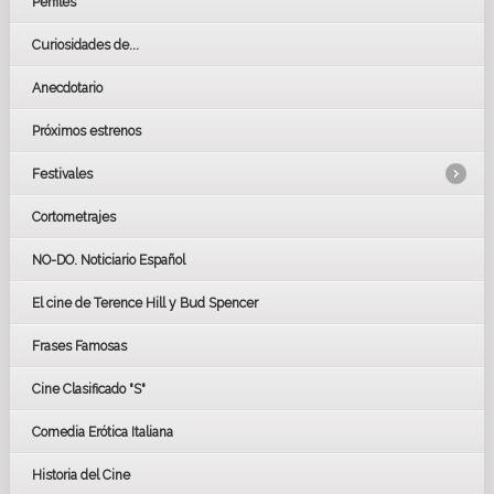
Perfiles
Curiosidades de...
Anecdotario
Próximos estrenos
Festivales
Cortometrajes
LOS OSCARS
GOYAS
NO-DO. Noticiario Español
CÉSAR
El cine de Terence Hill y Bud Spencer
BAFTA
FESTIVAL DE HUELVA 2019
Frases Famosas
FESTIVAL DE CINE DE SEVILLA 2019
Cine Clasificado "S"
Comedia Erótica Italiana
Historia del Cine