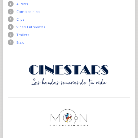
Audios
Como se hizo
Clips
Vídeo Entrevistas
Trailers
B.s.o.