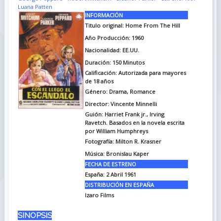
Luana Patten
INFORMACIÓN
Titulo original: Home From The Hill
Año Producción: 1960
Nacionalidad: EE.UU.
Duración: 150
Minutos
Calificación: Autorizada para mayores
de 18 años
Género: Drama, Romance
Director: Vincente Minnelli
Guión: Harriet Frank jr., Irving
Ravetch. Basados en la novela escrita
por William Humphreys
Fotografía: Milton R. Krasner
Música: Bronislau Kaper
FECHA DE ESTRENO
España: 2 Abril 1961
DISTRIBUCIÓN EN ESPAÑA
Izaro Films
SINOPSIS