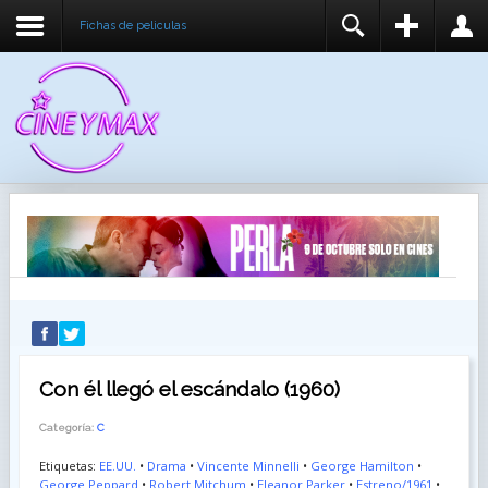
Fichas de peliculas
REGISTER
LOGIN
You need to enable user registration from User
USUARIO
Manager/Options in the backend of Joomla before
this module will activate.
CONTRASEÑA
RECUÉRDEME
IDENTIFICARSE
¿Recordar usuario?
¿Recordar contraseña?
Con él llegó el escándalo (1960)
Categoría:
C
Etiquetas:
EE.UU.
•
Drama
•
Vincente Minnelli
•
George Hamilton
•
George Peppard
•
Robert Mitchum
•
Eleanor Parker
•
Estreno/1961
•