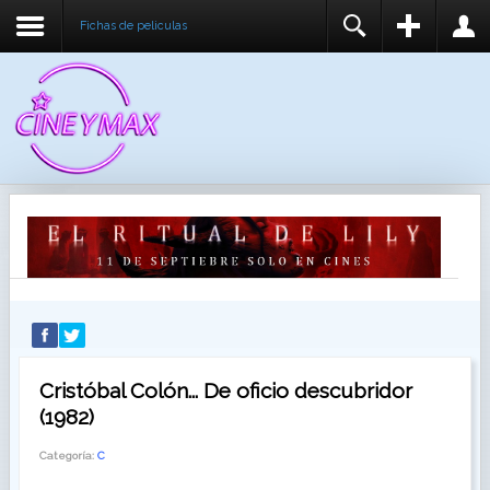
Fichas de peliculas
REGISTER
LOGIN
You need to enable user registration from User
USUARIO
Manager/Options in the backend of Joomla before
this module will activate.
CONTRASEÑA
RECUÉRDEME
IDENTIFICARSE
¿Recordar usuario?
¿Recordar contraseña?
Cristóbal Colón... De oficio descubridor
(1982)
Categoría:
C