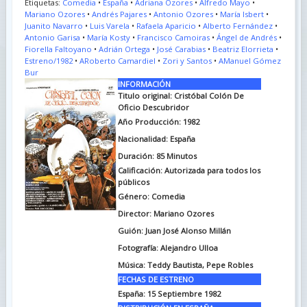
Etiquetas:
Comedia
•
España
•
Adriana Ozores
•
Alfredo Mayo
•
Mariano Ozores
•
Andrés Pajares
•
Antonio Ozores
•
María Isbert
•
Juanito Navarro
•
Luis Varela
•
Rafaela Aparicio
•
Alberto Fernández
•
Antonio Garisa
•
María Kosty
•
Francisco Camoiras
•
Ángel de Andrés
•
Fiorella Faltoyano
•
Adrián Ortega
•
José Carabias
•
Beatriz Elorrieta
•
Estreno/1982
•
ARoberto Camardiel
•
Zori y Santos
•
AManuel Gómez
Bur
INFORMACIÓN
Titulo original:
Cristóbal Colón De
Oficio Descubridor
Año Producción: 1982
Nacionalidad: España
Duración:
85 Minutos
Calificación: Autorizada para todos los
públicos
Género: Comedia
Director: Mariano Ozores
Guión:
Juan José Alonso Millán
Fotografía:
Alejandro Ulloa
Música:
Teddy Bautista, Pepe Robles
FECHAS DE ESTRENO
España:
15 Septiembre 1982