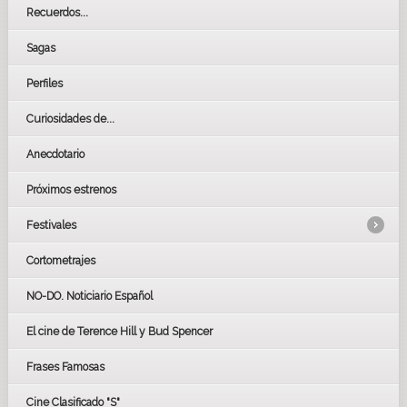
Recuerdos...
Sagas
Perfiles
Curiosidades de...
Anecdotario
Próximos estrenos
Festivales
Cortometrajes
LOS OSCARS
GOYAS
NO-DO. Noticiario Español
CÉSAR
El cine de Terence Hill y Bud Spencer
BAFTA
FESTIVAL DE HUELVA 2019
Frases Famosas
FESTIVAL DE CINE DE SEVILLA 2019
Cine Clasificado "S"