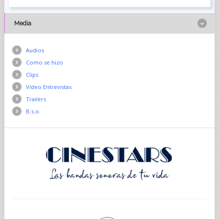
Media
Audios
Como se hizo
Clips
Vídeo Entrevistas
Trailers
B.s.o.