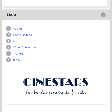
Media
Audios
Como se hizo
Clips
Vídeo Entrevistas
Trailers
B.s.o.