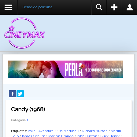
Fichas de peliculas
REGISTER
LOGIN
You need to enable user registration from User
USUARIO
Manager/Options in the backend of Joomla before
this module will activate.
CONTRASEÑA
RECUÉRDEME
IDENTIFICARSE
¿Recordar usuario?
¿Recordar contraseña?
Candy (1968)
Categoría:
C
Etiquetas:
Italia
•
Aventura
•
Elsa Martinelli
•
Richard Burton
•
Marilú
Tolo
•
James Coburn
•
Marlon Brando
•
John Huston
•
Buck Henry
•