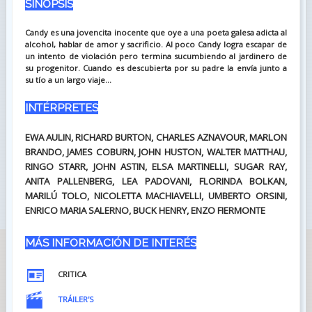
SINOPSIS
Candy es una jovencita inocente que oye a una poeta galesa adicta al
alcohol, hablar de amor y sacrificio. Al poco Candy logra escapar de
un intento de violación pero termina sucumbiendo al jardinero de
su progenitor. Cuando es descubierta por su padre la envía junto a
su tío a un largo viaje...
INTÉRPRETES
EWA AULIN, RICHARD BURTON, CHARLES AZNAVOUR, MARLON
BRANDO, JAMES COBURN, JOHN HUSTON, WALTER MATTHAU,
RINGO STARR, JOHN ASTIN, ELSA MARTINELLI, SUGAR RAY,
ANITA PALLENBERG, LEA PADOVANI, FLORINDA BOLKAN,
MARILÚ TOLO, NICOLETTA MACHIAVELLI, UMBERTO ORSINI,
ENRICO MARIA SALERNO, BUCK HENRY, ENZO FIERMONTE
MÁS INFORMACIÓN DE INTERÉS
CRITICA
TRÁILER'S