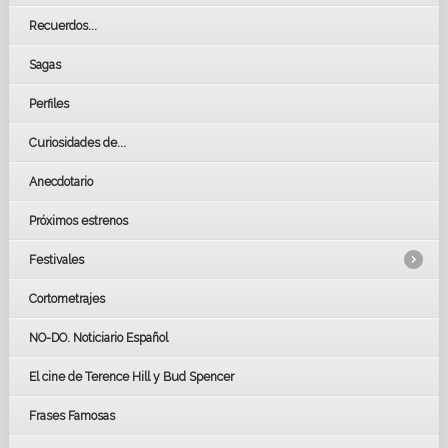
Recuerdos...
Sagas
Perfiles
Curiosidades de...
Anecdotario
Próximos estrenos
Festivales
Cortometrajes
LOS OSCARS
GOYAS
NO-DO. Noticiario Español
CÉSAR
El cine de Terence Hill y Bud Spencer
BAFTA
FESTIVAL DE HUELVA 2019
Frases Famosas
FESTIVAL DE CINE DE SEVILLA 2019