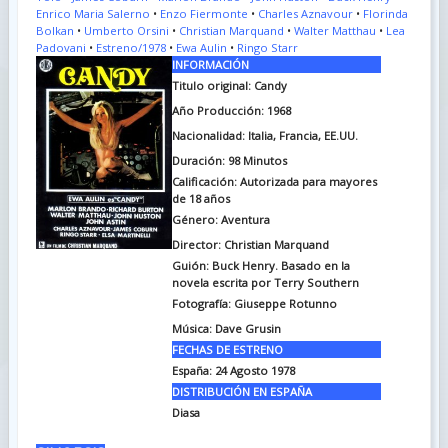
Enrico Maria Salerno
•
Enzo Fiermonte
•
Charles Aznavour
•
Florinda
Bolkan
•
Umberto Orsini
•
Christian Marquand
•
Walter Matthau
•
Lea
Padovani
•
Estreno/1978
•
Ewa Aulin
•
Ringo Starr
INFORMACIÓN
Titulo original: Candy
Año Producción: 1968
Nacionalidad: Italia, Francia, EE.UU.
Duración: 98
Minutos
Calificación: Autorizada para mayores
de 18 años
Género: Aventura
Director: Christian Marquand
Guión:
Buck Henry. Basado en la
novela escrita por Terry Southern
Fotografía: Giuseppe Rotunno
Música: Dave Grusin
FECHAS DE ESTRENO
España: 24 Agosto 1978
DISTRIBUCIÓN EN ESPAÑA
Diasa