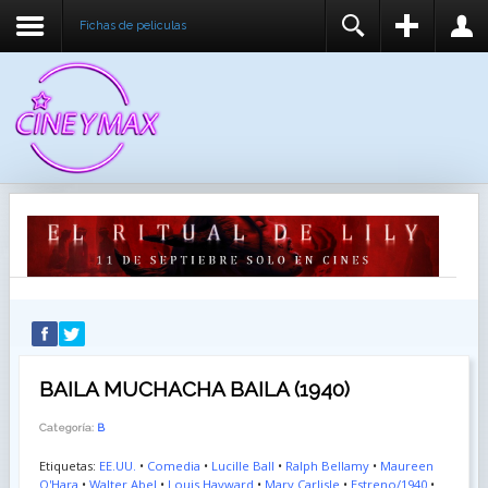
Fichas de peliculas
REGISTER
LOGIN
You need to enable user registration from User
USUARIO
Manager/Options in the backend of Joomla before
this module will activate.
CONTRASEÑA
RECUÉRDEME
IDENTIFICARSE
¿Recordar usuario?
¿Recordar contraseña?
BAILA MUCHACHA BAILA (1940)
Categoría:
B
Etiquetas:
EE.UU.
•
Comedia
•
Lucille Ball
•
Ralph Bellamy
•
Maureen
O'Hara
•
Walter Abel
•
Louis Hayward
•
Mary Carlisle
•
Estreno/1940
•