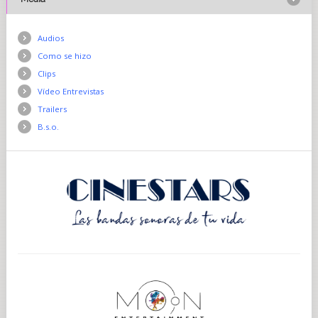
Audios
Como se hizo
Clips
Vídeo Entrevistas
Trailers
B.s.o.