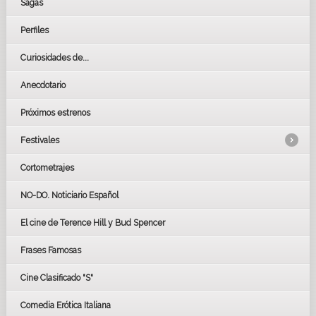
Sagas
Perfiles
Curiosidades de...
Anecdotario
Próximos estrenos
Festivales
Cortometrajes
LOS OSCARS
GOYAS
NO-DO. Noticiario Español
CÉSAR
El cine de Terence Hill y Bud Spencer
BAFTA
FESTIVAL DE HUELVA 2019
Frases Famosas
FESTIVAL DE CINE DE SEVILLA 2019
Cine Clasificado "S"
Comedia Erótica Italiana