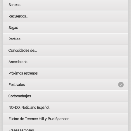
Sorteos
Recuerdos...
Sagas
Perfiles
Curiosidades de...
Anecdotario
Próximos estrenos
Festivales
Cortometrajes
LOS OSCARS
GOYAS
NO-DO. Noticiario Español
CÉSAR
El cine de Terence Hill y Bud Spencer
BAFTA
FESTIVAL DE HUELVA 2019
Frases Famosas