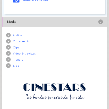
Media
Audios
Como se hizo
Clips
Vídeo Entrevistas
Trailers
B.s.o.