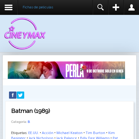
Fichas de peliculas
REGISTER
LOGIN
You need to enable user registration from User
USUARIO
Manager/Options in the backend of Joomla before
this module will activate.
CONTRASEÑA
RECUÉRDEME
IDENTIFICARSE
¿Recordar usuario?
¿Recordar contraseña?
Batman (1989)
Categoría:
B
Etiquetas:
EE.UU.
•
Acción
•
Michael Keaton
•
Tim Burton
•
Kim
Basinger
•
Jack Nicholson
•
Jack Palance
•
Billy Dee Williams
•
Pat