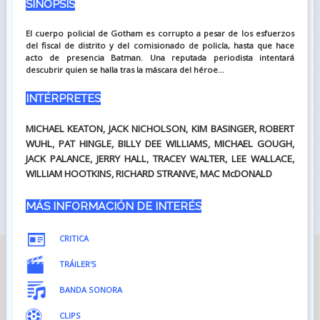
SINOPSIS
El cuerpo policial de Gotham es corrupto a pesar de los esfuerzos
del fiscal de distrito y del comisionado de policía, hasta que hace
acto de presencia Batman. Una reputada periodista intentará
descubrir quien se halla tras la máscara del héroe...
INTÉRPRETES
MICHAEL KEATON, JACK NICHOLSON, KIM BASINGER, ROBERT
WUHL, PAT HINGLE, BILLY DEE WILLIAMS, MICHAEL GOUGH,
JACK PALANCE, JERRY HALL, TRACEY WALTER, LEE WALLACE,
WILLIAM HOOTKINS, RICHARD STRANVE, MAC McDONALD
MÁS INFORMACIÓN DE INTERÉS
CRITICA
TRÁILER'S
BANDA SONORA
CLIPS