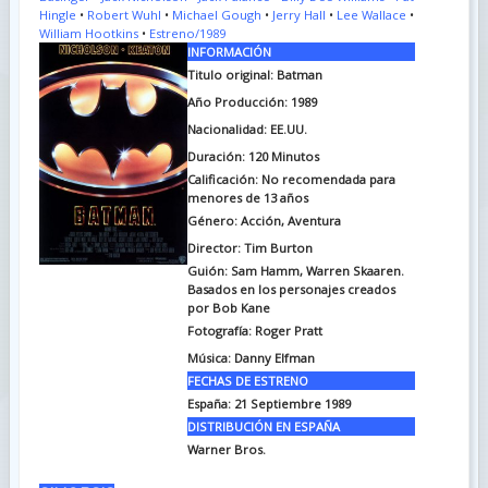
Hingle
•
Robert Wuhl
•
Michael Gough
•
Jerry Hall
•
Lee Wallace
•
William Hootkins
•
Estreno/1989
INFORMACIÓN
Titulo original:
Batman
Año Producción: 1989
Nacionalidad: EE.UU.
Duración:
120 Minutos
Calificación: No recomendada para
menores de 13 años
Género: Acción, Aventura
Director: Tim Burton
Guión:
Sam Hamm, Warren Skaaren.
Basados en los personajes creados
por Bob Kane
Fotografía:
Roger Pratt
Música:
Danny Elfman
FECHAS DE ESTRENO
España:
21 Septiembre 1989
DISTRIBUCIÓN EN ESPAÑA
Warner Bros.