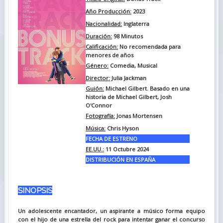
Año Producción:
2023
Nacionalidad:
Inglaterra
Duración:
98
Minutos
Calificación:
No recomendada para
menores de años
Género:
Comedia, Musical
Director:
Julia Jackman
Guión:
Michael Gilbert. Basado en una
historia de Michael Gilbert, Josh
O'Connor
Fotografía:
Jonas Mortensen
Música:
Chris Hyson
FECHA DE ESTRENO
EE.UU.:
11 Octubre 2024
DISTRIBUCIÓN EN ESPAÑA
SINOPSIS
Un adolescente encantador, un aspirante a músico forma equipo
con el hijo de una estrella del rock para intentar ganar el concurso