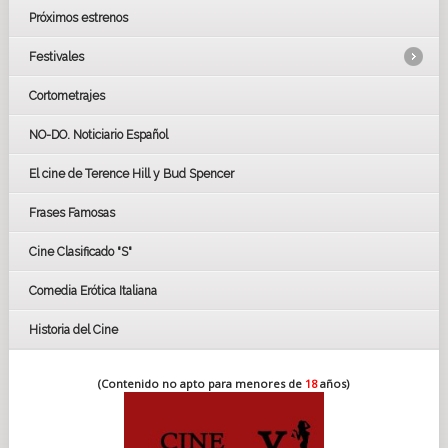
Próximos estrenos
Festivales
Cortometrajes
LOS OSCARS
GOYAS
NO-DO. Noticiario Español
CÉSAR
El cine de Terence Hill y Bud Spencer
BAFTA
FESTIVAL DE HUELVA 2019
Frases Famosas
FESTIVAL DE CINE DE SEVILLA 2019
Cine Clasificado "S"
Comedia Erótica Italiana
Historia del Cine
(Contenido no apto para menores de
18
años)