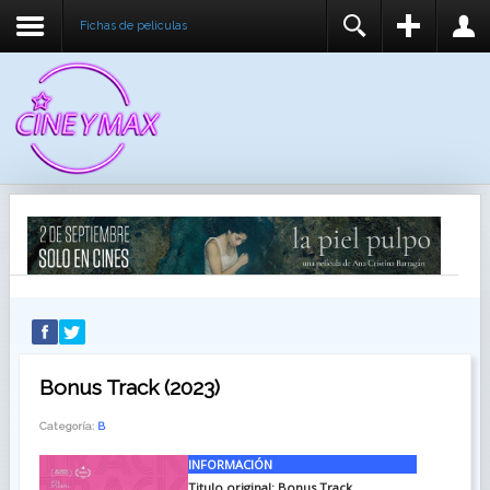
Fichas de peliculas
REGISTER
LOGIN
You need to enable user registration from User
USUARIO
Manager/Options in the backend of Joomla before
this module will activate.
CONTRASEÑA
RECUÉRDEME
IDENTIFICARSE
¿Recordar usuario?
¿Recordar contraseña?
Bonus Track (2023)
Categoría:
B
INFORMACIÓN
Titulo original:
Bonus Track