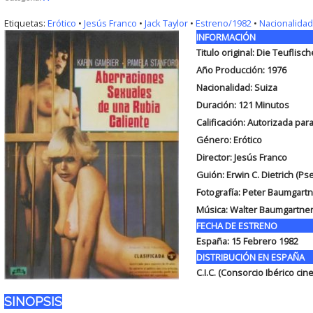
Etiquetas:
Erótico
•
Jesús Franco
•
Jack Taylor
•
Estreno/1982
•
Nacionalidad
INFORMACIÓN
Titulo original:
Die Teuflisc
Año Producción: 1976
Nacionalidad: Suiza
Duración:
121 Minutos
Calificación: Autorizada par
Género: Erótico
Director: Jesús Franco
Guión:
Erwin C. Dietrich (
Fotografía:
Peter Baumgartn
Música:
Walter Baumgartne
FECHA DE ESTRENO
España:
15 Febrero 1982
DISTRIBUCIÓN EN ESPAÑA
C.I.C. (Consorcio Ibérico cin
SINOPSIS