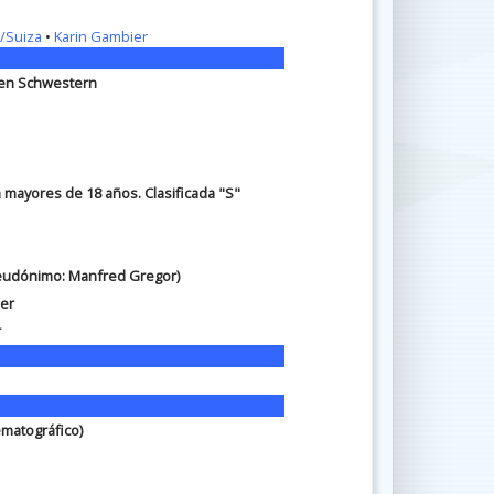
/Suiza
•
Karin Gambier
hen Schwestern
a mayores de 18 años. Clasificada "S"
Pseudónimo: Manfred Gregor)
er
r
ematográfico)