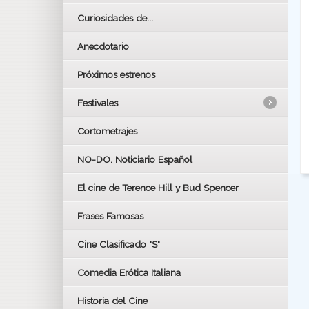
Curiosidades de...
Anecdotario
Próximos estrenos
Festivales
Cortometrajes
LOS OSCARS
GOYAS
NO-DO. Noticiario Español
CÉSAR
El cine de Terence Hill y Bud Spencer
BAFTA
FESTIVAL DE HUELVA 2019
Frases Famosas
FESTIVAL DE CINE DE SEVILLA 2019
Cine Clasificado "S"
Comedia Erótica Italiana
Historia del Cine