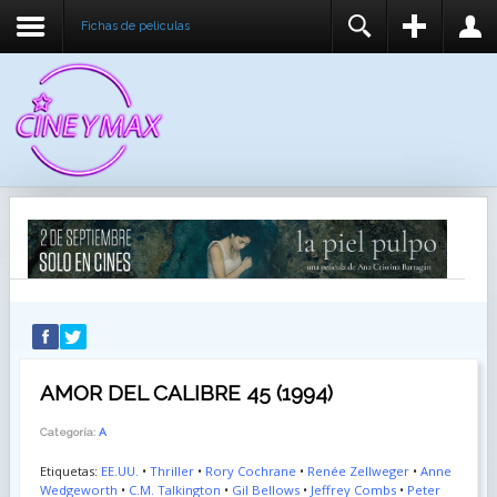
Fichas de peliculas
REGISTER
LOGIN
You need to enable user registration from User
USUARIO
Manager/Options in the backend of Joomla before
this module will activate.
CONTRASEÑA
RECUÉRDEME
IDENTIFICARSE
¿Recordar usuario?
¿Recordar contraseña?
AMOR DEL CALIBRE 45 (1994)
Categoría:
A
Etiquetas:
EE.UU.
•
Thriller
•
Rory Cochrane
•
Renée Zellweger
•
Anne
Wedgeworth
•
C.M. Talkington
•
Gil Bellows
•
Jeffrey Combs
•
Peter