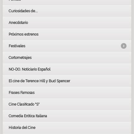
Curiosidades de...
Anecdotario
Próximos estrenos
Festivales
Cortometrajes
LOS OSCARS
GOYAS
NO-DO. Noticiario Español
CÉSAR
El cine de Terence Hill y Bud Spencer
BAFTA
FESTIVAL DE HUELVA 2019
Frases Famosas
FESTIVAL DE CINE DE SEVILLA 2019
Cine Clasificado "S"
Comedia Erótica Italiana
Historia del Cine