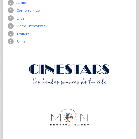
Audios
Como se hizo
Clips
Vídeo Entrevistas
Trailers
B.s.o.