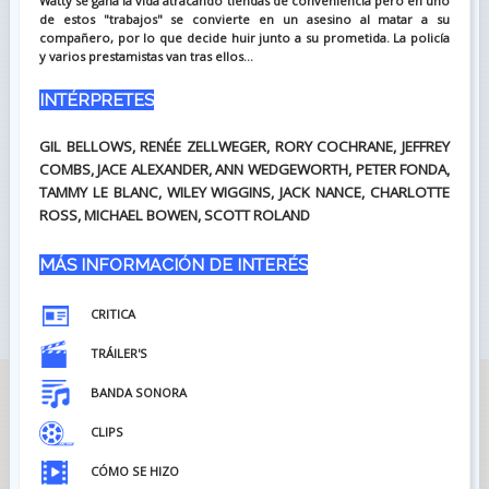
Watty se gana la vida atracando tiendas de conveniencia pero en uno
de estos "trabajos" se convierte en un asesino al matar a su
compañero, por lo que decide huir junto a su prometida. La policía
y varios prestamistas van tras ellos...
INTÉRPRETES
GIL BELLOWS, RENÉE ZELLWEGER, RORY COCHRANE, JEFFREY
COMBS, JACE ALEXANDER, ANN WEDGEWORTH, PETER FONDA,
TAMMY LE BLANC, WILEY WIGGINS, JACK NANCE, CHARLOTTE
ROSS, MICHAEL BOWEN, SCOTT ROLAND
MÁS INFORMACIÓN DE INTERÉS
CRITICA
TRÁILER'S
BANDA SONORA
CLIPS
CÓMO SE HIZO