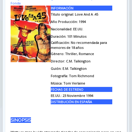
Fonda
INFORMACIÓN
Titulo original:
Love And A .45
Año Producción: 1994
Nacionalidad: EE.UU.
Duración:
101 Minutos
Calificación: No recomendada para
menores de 18 años
Género: Thriller, Romance
Director: C.M. Talkington
Guión:
E.M. Talkington
Fotografía:
Tom Richmond
Música:
Tom Verlaine
FECHAS DE ESTRENO
EE.UU.: 23 Noviembre 1994
DISTRIBUCIÓN EN ESPAÑA
SINOPSIS