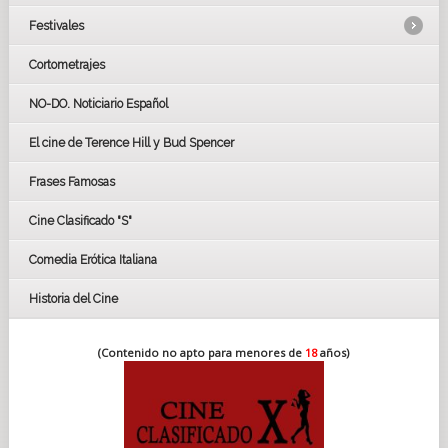
Festivales
Cortometrajes
LOS OSCARS
GOYAS
NO-DO. Noticiario Español
CÉSAR
El cine de Terence Hill y Bud Spencer
BAFTA
FESTIVAL DE HUELVA 2019
Frases Famosas
FESTIVAL DE CINE DE SEVILLA 2019
Cine Clasificado "S"
Comedia Erótica Italiana
Historia del Cine
(Contenido no apto para menores de
18
años)