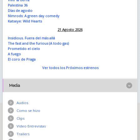
Palestina 36
Días de agosto
Nimrods: A green day comedy
Katseye: Wild Hearts
21 Agosto 2026
Insidious. Fuera del más allá
The fast and the furious (A todo gas)
Prometido el cielo
A fuego
El coro de Praga
Ver todos los Próximos estrenos
Media
Audios
Como se hizo
Clips
Vídeo Entrevistas
Trailers