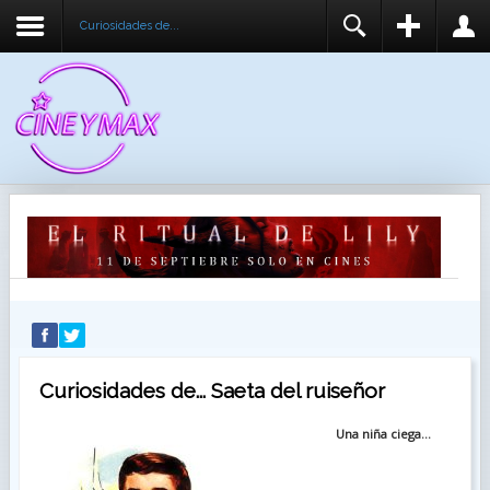
Curiosidades de...
REGISTER
LOGIN
You need to enable user registration from User
USUARIO
Manager/Options in the backend of Joomla before
this module will activate.
CONTRASEÑA
RECUÉRDEME
IDENTIFICARSE
¿Recordar usuario?
¿Recordar contraseña?
Curiosidades de... Saeta del ruiseñor
Una niña ciega
...