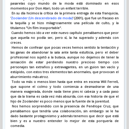
pasarelas cuyo mundo de la moda está dominado en esos
momentos por Don Atari, todo un enfant terrible.
En su día hicimos la crítica de la primera entrega de esta franquicia,
'
Zoolander (Un descerebrado de moda)
' (2001), que fue un fracaso en
la taquilla y se hizo milagrosamente una película de culto, y la
titulamos "Un film insoportable".
Cuando hemos ido a ver este nuevo capítulo pensábamos que peor
que aquella no podía ser, pero sí, la ha superado y además con
creces.
Hemos de confesar que pocas veces hemos sentido la tentación y
las ganas de abandonar la sala ante tanta estulticia, pero el deber
profesional nos sujetó a la butaca, aunque no dejamos de tener la
sensación de estar perdiendo nuestro precioso tiempo con
personajes tan extraños y extravagantes, en un guion tan vacío y
estúpido, con estos tres elementos tan anormales, que provocan el
aburrimiento más atroz.
Todo va más o menos bien hasta que entra en escena Will Ferrell,
que supone el colmo y todo comienza a desmadrarse de una
manera exagerada, donde nada tiene pies ni cabeza y a cada paso
que da la trama es cada vez más absurda, con esa historia de que el
hijo de Zoolander es poco menos que la fuente de la juventud.
Nos hemos sorprendido con la presencia de Penélope Cruz, que
pensábamos que tendría una colaboración, sin embargo se le ha
dado bastante protagonismo y además tenemos que decir que está
bien y es a nuestro entender lo mejor de esta porquería de
comedia.