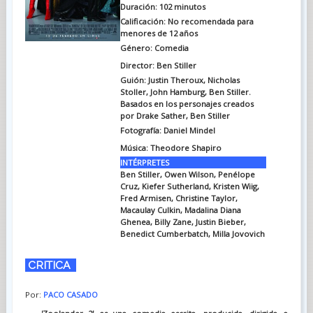
Duración: 102 minutos
Calificación: No recomendada para
menores de 12 años
Género:
Comedia
Director: Ben Stiller
Guión:
Justin Theroux, Nicholas
Stoller, John Hamburg, Ben Stiller.
Basados en los personajes creados
por Drake Sather, Ben Stiller
Fotografía:
Daniel Mindel
Música:
Theodore Shapiro
INTÉRPRETES
Ben Stiller, Owen Wilson, Penélope
Cruz, Kiefer Sutherland, Kristen Wiig,
Fred Armisen, Christine Taylor,
Macaulay Culkin, Madalina Diana
Ghenea, Billy Zane, Justin Bieber,
Benedict Cumberbatch, Milla Jovovich
CRITICA
Por:
PACO CASADO