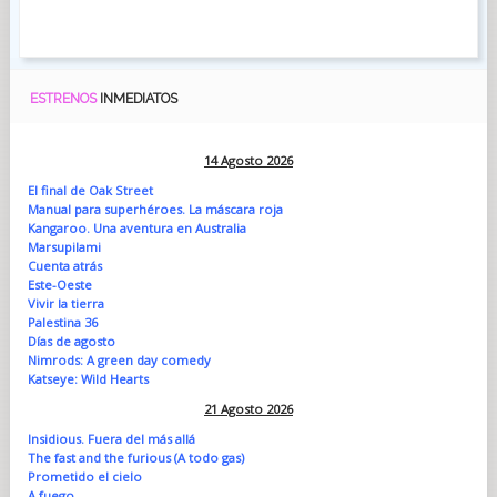
ESTRENOS
INMEDIATOS
14 Agosto 2026
El final de Oak Street
Manual para superhéroes. La máscara roja
Kangaroo. Una aventura en Australia
Marsupilami
Cuenta atrás
Este-Oeste
Vivir la tierra
Palestina 36
Días de agosto
Nimrods: A green day comedy
Katseye: Wild Hearts
21 Agosto 2026
Insidious. Fuera del más allá
The fast and the furious (A todo gas)
Prometido el cielo
A fuego