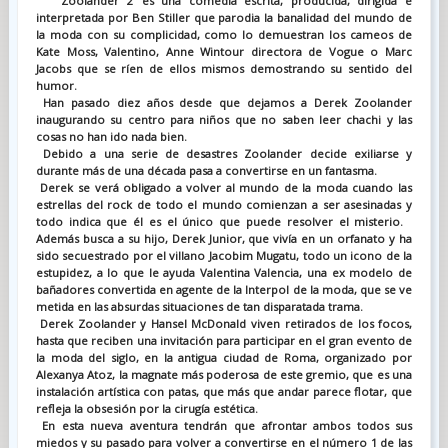
'Zoolander 2' es una comedia escrita, producida, dirigida e
interpretada por Ben Stiller que parodia la banalidad del mundo de
la moda con su complicidad, como lo demuestran los cameos de
Kate Moss, Valentino, Anne Wintour directora de Vogue o Marc
Jacobs que se ríen de ellos mismos demostrando su sentido del
humor.
Han pasado diez años desde que dejamos a Derek Zoolander
inaugurando su centro para niños que no saben leer chachi y las
cosas no han ido nada bien.
Debido a una serie de desastres Zoolander decide exiliarse y
durante más de una década pasa a convertirse en un fantasma.
Derek se verá obligado a volver al mundo de la moda cuando las
estrellas del rock de todo el mundo comienzan a ser asesinadas y
todo indica que él es el único que puede resolver el misterio.
Además busca a su hijo, Derek Junior, que vivía en un orfanato y ha
sido secuestrado por el villano Jacobim Mugatu, todo un icono de la
estupidez, a lo que le ayuda Valentina Valencia, una ex modelo de
bañadores convertida en agente de la Interpol de la moda, que se ve
metida en las absurdas situaciones de tan disparatada trama.
Derek Zoolander y Hansel McDonald viven retirados de los focos,
hasta que reciben una invitación para participar en el gran evento de
la moda del siglo, en la antigua ciudad de Roma, organizado por
Alexanya Atoz, la magnate más poderosa de este gremio, que es una
instalación artística con patas, que más que andar parece flotar, que
refleja la obsesión por la cirugía estética.
En esta nueva aventura tendrán que afrontar ambos todos sus
miedos y su pasado para volver a convertirse en el número 1 de las