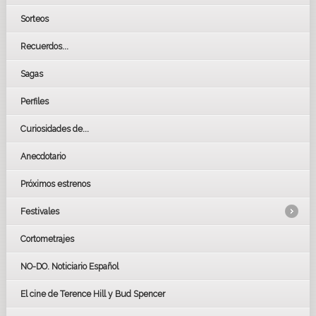
Sorteos
Recuerdos...
Sagas
Perfiles
Curiosidades de...
Anecdotario
Próximos estrenos
Festivales
Cortometrajes
LOS OSCARS
GOYAS
NO-DO. Noticiario Español
CÉSAR
El cine de Terence Hill y Bud Spencer
BAFTA
FESTIVAL DE HUELVA 2019