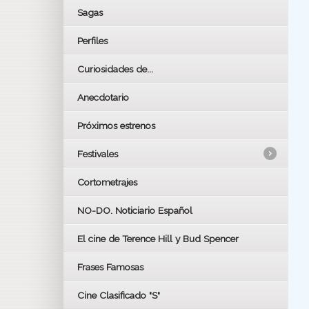
Sagas
Perfiles
Curiosidades de...
Anecdotario
Próximos estrenos
Festivales
Cortometrajes
LOS OSCARS
GOYAS
NO-DO. Noticiario Español
CÉSAR
El cine de Terence Hill y Bud Spencer
BAFTA
FESTIVAL DE HUELVA 2019
Frases Famosas
FESTIVAL DE CINE DE SEVILLA 2019
Cine Clasificado "S"