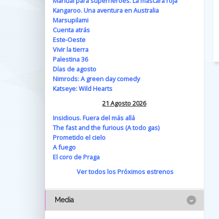
Manual para superhéroes. La máscara roja
Kangaroo. Una aventura en Australia
Marsupilami
Cuenta atrás
Este-Oeste
Vivir la tierra
Palestina 36
Días de agosto
Nimrods: A green day comedy
Katseye: Wild Hearts
21 Agosto 2026
Insidious. Fuera del más allá
The fast and the furious (A todo gas)
Prometido el cielo
A fuego
El coro de Praga
Ver todos los Próximos estrenos
Media