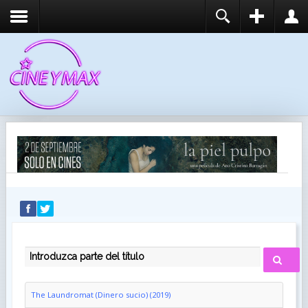
REGISTER
LOGIN
You need to enable user registration from User
USUARIO
Manager/Options in the backend of Joomla before
this module will activate.
CONTRASEÑA
RECUÉRDEME
IDENTIFICARSE
¿Recordar usuario?
¿Recordar contraseña?
INTRODUZCA PARTE DEL TÍTULO
The Laundromat (Dinero sucio) (2019)