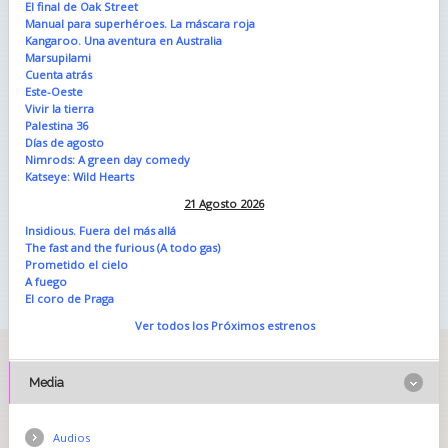
El final de Oak Street
Manual para superhéroes. La máscara roja
Kangaroo. Una aventura en Australia
Marsupilami
Cuenta atrás
Este-Oeste
Vivir la tierra
Palestina 36
Días de agosto
Nimrods: A green day comedy
Katseye: Wild Hearts
21 Agosto 2026
Insidious. Fuera del más allá
The fast and the furious (A todo gas)
Prometido el cielo
A fuego
El coro de Praga
Ver todos los Próximos estrenos
Media
Audios