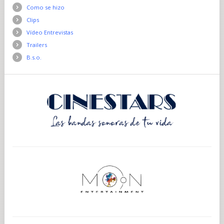
Como se hizo
Clips
Vídeo Entrevistas
Trailers
B.s.o.