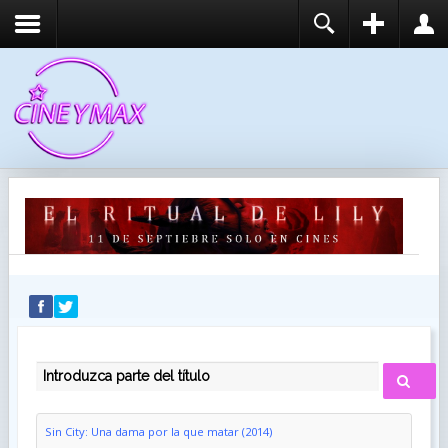
REGISTER
LOGIN
You need to enable user registration from User
USUARIO
Manager/Options in the backend of Joomla before
this module will activate.
CONTRASEÑA
RECUÉRDEME
IDENTIFICARSE
¿Recordar usuario?
¿Recordar contraseña?
INTRODUZCA PARTE DEL TÍTULO
Sin City: Una dama por la que matar (2014)