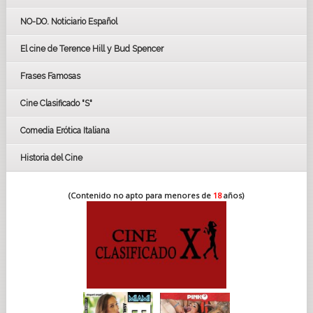
GOYAS
NO-DO. Noticiario Español
CÉSAR
El cine de Terence Hill y Bud Spencer
BAFTA
FESTIVAL DE HUELVA 2019
Frases Famosas
FESTIVAL DE CINE DE SEVILLA 2019
Cine Clasificado "S"
Comedia Erótica Italiana
Historia del Cine
(Contenido no apto para menores de
18
años)