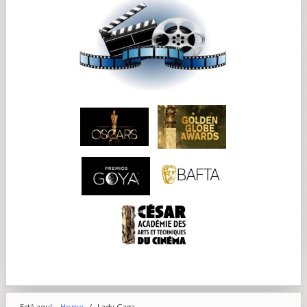
Está aquí:
Home
/
Lady Gaga