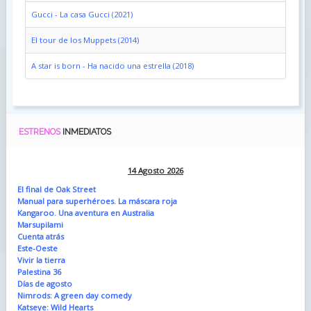
Gucci - La casa Gucci (2021)
El tour de los Muppets (2014)
A star is born - Ha nacido una estrella (2018)
ESTRENOS
INMEDIATOS
14 Agosto 2026
El final de Oak Street
Manual para superhéroes. La máscara roja
Kangaroo. Una aventura en Australia
Marsupilami
Cuenta atrás
Este-Oeste
Vivir la tierra
Palestina 36
Días de agosto
Nimrods: A green day comedy
Katseye: Wild Hearts