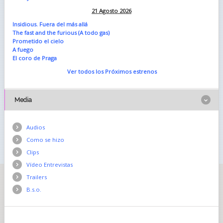
21 Agosto 2026
Insidious. Fuera del más allá
The fast and the furious (A todo gas)
Prometido el cielo
A fuego
El coro de Praga
Ver todos los Próximos estrenos
Media
Audios
Como se hizo
Clips
Vídeo Entrevistas
Trailers
B.s.o.